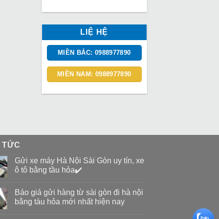
LIỆ HỆ
MIỀN BẮC: 0988977890
MIỀN NAM: 0988977890
N TỨC
Gửi xe máy Hà Nội Sài Gòn uy tín, xe
ô tô bằng tầu hỏa✔️
Báo giá gửi hàng từ sài gòn đi hà nội
bằng tàu hỏa mới nhất hiện nay