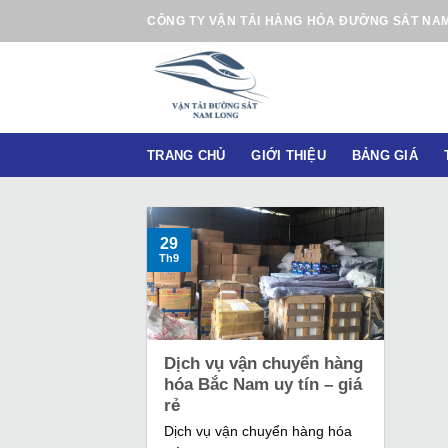
B
CÔNG TY VẬN TẢI HÀNG HÓA ĐƯỜNG SẮT NA
ỏ
q
u
a
n
TRANG CHỦ
GIỚI THIỆU
BẢNG GIÁ
ộ
i
d
u
29
Th9
n
g
Dịch vụ vận chuyển hàng
hóa Bắc Nam uy tín – giá
rẻ
Dịch vụ vận chuyển hàng hóa