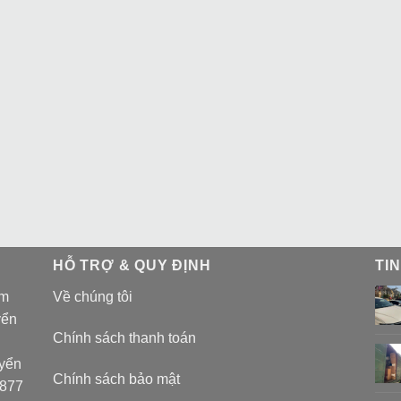
HỖ TRỢ & QUY ĐỊNH
TI
am
Về chúng tôi
yển
Chính sách thanh toán
uyển
Chính sách bảo mật
 877