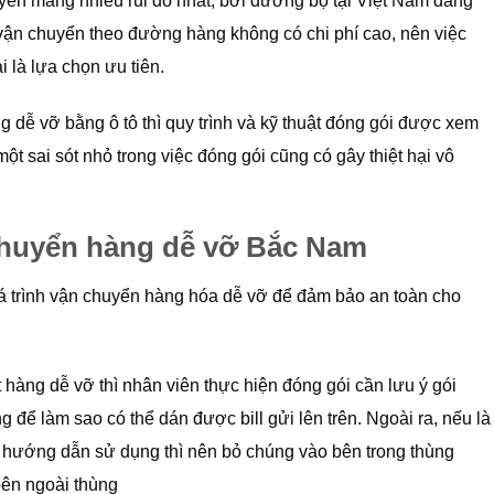
yển mang nhiều rủi do nhất, bởi đường bộ tại Việt Nam đang
 vận chuyển theo đường hàng không có chi phí cao, nên việc
i là lựa chọn ưu tiên.
ễ vỡ bằng ô tô thì quy trình và kỹ thuật đóng gói được xem
một sai sót nhỏ trong việc đóng gói cũng có gây thiệt hại vô
chuyển hàng dễ vỡ Bắc Nam
á trình vận chuyển hàng hóa dễ vỡ để đảm bảo an toàn cho
àng dễ vỡ thì nhân viên thực hiện đóng gói cần lưu ý gói
ể làm sao có thể dán được bill gửi lên trên. Ngoài ra, nếu là
ờ hướng dẫn sử dụng thì nên bỏ chúng vào bên trong thùng
ên ngoài thùng