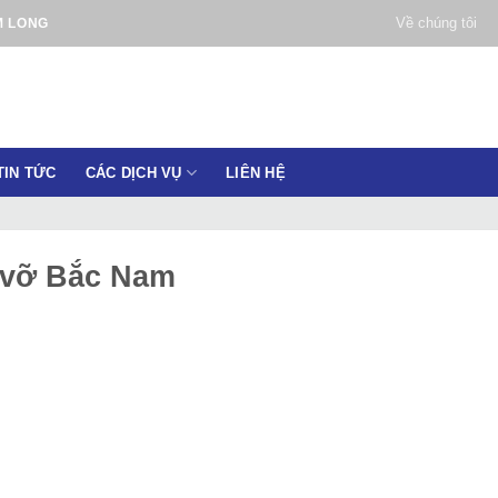
Về chúng tôi
M LONG
TIN TỨC
CÁC DỊCH VỤ
LIÊN HỆ
 vỡ Bắc Nam