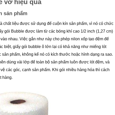
ễ vỡ hiệu quả
ín sản phẩm
 chất liệu được sử dụng để cuộn kín sản phẩm, vì nó có chức
iấy gói Bubble được làm từ các bóng khí cao 1/2 inch (1,27 cm)
 vào nhau. Việc gắn như này cho phép nilon xốp tạo đệm để
̣c biệt, giấy gói bubble ô lớn lại có khả năng như miếng lót
các sản phẩm, không kể nó có kích thước hoặc hình dạng ra sao.
ên dùng vài lớp để toàn bộ sản phẩm luôn được lót đệm, và
ảo vệ các góc, cạnh sản phẩm. Khi gói nhiều hàng hóa thì cách
t hàng.