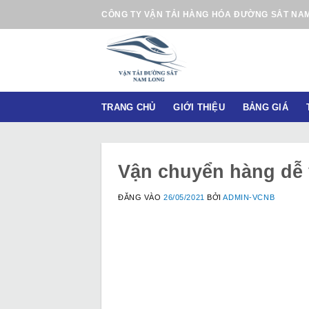
B
CÔNG TY VẬN TẢI HÀNG HÓA ĐƯỜNG SẮT NA
ỏ
q
u
a
n
TRANG CHỦ
GIỚI THIỆU
BẢNG GIÁ
ộ
i
d
u
Vận chuyển hàng dễ
n
g
ĐĂNG VÀO
26/05/2021
BỞI
ADMIN-VCNB