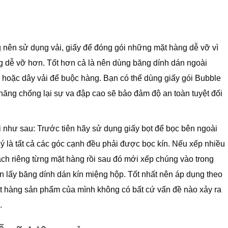
ông nên sử dụng vải, giấy để đóng gói những mặt hàng dễ vỡ vì
ng dễ vỡ hơn. Tốt hơn cả là nên dùng băng dính dán ngoài
̣c dây vải để buộc hàng. Bạn có thể dùng giấy gói Bubble
khả năng chống lại sự va đập cao sẽ bảo đảm độ an toàn tuyệt đối
gói như sau: Trước tiên hãy sử dụng giấy bọt để bọc bên ngoài
ý là tất cả các góc cạnh đều phải được bọc kín. Nếu xếp nhiều
ch riêng từng mặt hàng rồi sau đó mới xếp chúng vào trong
 lấy băng dính dán kín miệng hộp. Tốt nhất nên áp dụng theo
t hàng sản phẩm của mình không có bất cứ vấn đề nào xảy ra
.