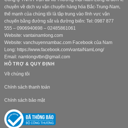
chuyên về dịch vụ vận chuyển hàng hóa Bắc-Trung-Nam,
thế mạnh của chúng tôi là tập trung vào lĩnh vực vận
chuyển bằng đường sắt và đường biển: Tel:
0987 877
555
–
0906940698
– 02485861061
Website:
vantainamlong.com
Website:
vanchuyennambac.com
Facebook của Nam
Long:
https://www.facebook.com/vantaiNamLong/
Email:
namlongvtbn@gmail.com
HỖ TRỢ & QUY ĐỊNH
Về chúng tôi
Chính sách thanh toán
Chính sách bảo mật