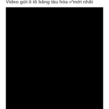
Video gửi ô tô bằng tàu hỏa ✅mới nhất