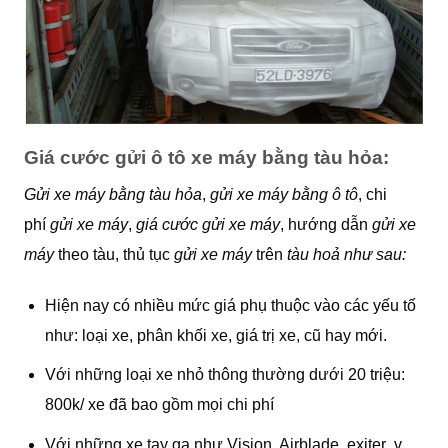
Giá cước gửi ô tô xe máy bằng tàu hỏa:
Gửi xe máy bằng tàu hỏa
,
gửi xe máy bằng ô tô
, chi
phí
gửi xe máy
,
giá cước gửi xe máy
, hướng dẫn
gửi xe
máy
theo tàu, thủ tục
gửi xe máy
trên
tàu hoả như sau:
Hiện nay có nhiều mức giá phụ thuộc vào các yếu tố
như: loại xe, phân khối xe, giá trị xe, cũ hay mới.
Với những loại xe nhỏ thông thường dưới 20 triệu:
800k/ xe đã bao gồm mọi chi phí
Với những xe tay ga như Vision, Airblade, exiter .v..