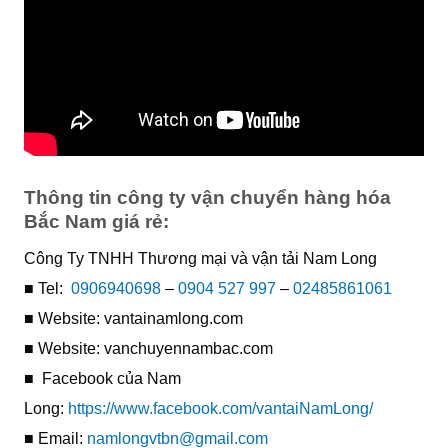
Thông tin công ty vận chuyển hàng hóa
Bắc Nam giá rẻ:
Công Ty TNHH Thương mại và vận tải Nam Long
■ Tel:
0906940698
–
0904 527 997
–
02485861061
■ Website: vantainamlong.com
■ Website: vanchuyennambac.com
■ Facebook của Nam
Long:
https://www.facebook.com/vantaiNamLong/
■ Email:
namlongvtbn@gmail.com