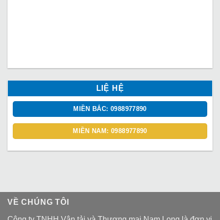
LIỆ HỆ
MIỀN BẮC: 0988977890
MIỀN NAM: 0988977890
VỀ CHÚNG TÔI
Công ty TNHH Vận tải và Thương mại Nam Long là đơn vị