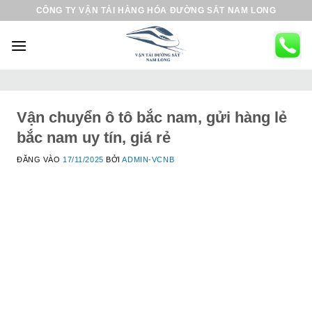
B
CÔNG TY VẬN TẢI HÀNG HÓA ĐƯỜNG SẮT NAM LONG
ỏ
q
u
a
n
ộ
Vận chuyển ô tô bắc nam, gửi hàng lẻ
i
bắc nam uy tín, giá rẻ
d
ĐĂNG VÀO
17/11/2025
BỞI
ADMIN-VCNB
u
n
g