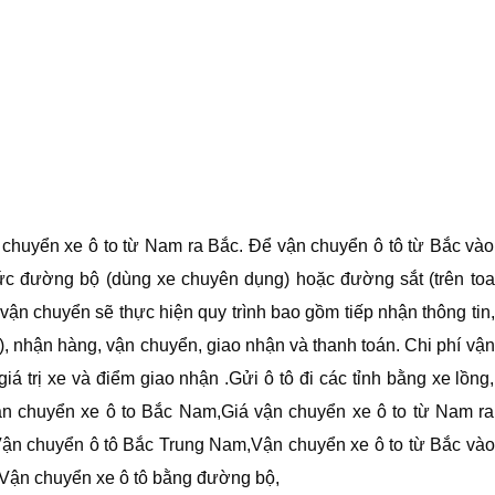
chuyển xe ô to từ Nam ra Bắc. Để vận chuyển ô tô từ Bắc vào
c đường bộ (dùng xe chuyên dụng) hoặc đường sắt (trên toa
vận chuyển sẽ thực hiện quy trình bao gồm tiếp nhận thông tin,
), nhận hàng, vận chuyển, giao nhận và thanh toán. Chi phí vận
giá trị xe và điểm giao nhận .Gửi ô tô đi các tỉnh bằng xe lồng,
ận chuyển xe ô to Bắc Nam,Giá vận chuyển xe ô to từ Nam ra
Vận chuyển ô tô Bắc Trung Nam,Vận chuyển xe ô to từ Bắc vào
Vận chuyển xe ô tô bằng đường bộ,