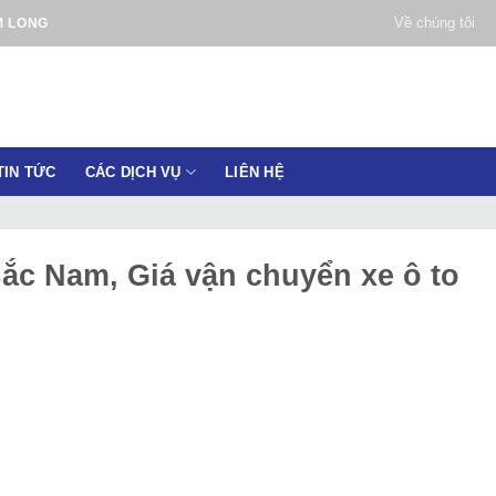
Về chúng tôi
M LONG
TIN TỨC
CÁC DỊCH VỤ
LIÊN HỆ
ắc Nam, Giá vận chuyển xe ô to