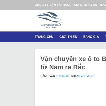
B
CÔNG TY VẬN TẢI HÀNG HÓA ĐƯỜNG SẮT NA
ỏ
q
u
a
n
TRANG CHỦ
GIỚI THIỆU
BẢNG GIÁ
ộ
i
d
u
Vận chuyển xe ô to B
n
từ Nam ra Bắc
g
ĐĂNG VÀO
13/10/2025
BỞI
ADMIN-VCNB