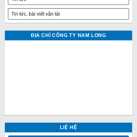
Tin tức, bài viết vận tải
ĐỊA CHỈ CÔNG TY NAM LONG
LIỆ HỆ