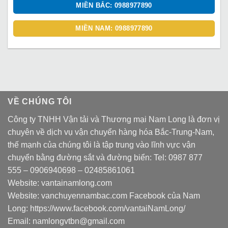
MIỀN BẮC: 0988977890
MIỀN NAM: 0988977890
VỀ CHÚNG TÔI
Công ty TNHH Vận tải và Thương mại Nam Long là đơn vị
chuyên về dịch vụ vận chuyển hàng hóa Bắc-Trung-Nam,
thế mạnh của chúng tôi là tập trung vào lĩnh vực vận
chuyển bằng đường sắt và đường biển: Tel:
0987 877
555
–
0906940698
– 02485861061
Website:
vantainamlong.com
Website:
vanchuyennambac.com
Facebook của Nam
Long:
https://www.facebook.com/vantaiNamLong/
Email:
namlongvtbn@gmail.com