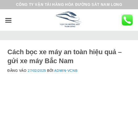
B
CÔNG TY VẬN TẢI HÀNG HÓA ĐƯỜNG SẮT NAM LONG
ỏ
q
u
a
n
ộ
Cách bọc xe máy an toàn hiệu quả –
i
gửi xe máy Bắc Nam
d
ĐĂNG VÀO
27/02/2025
BỞI
ADMIN-VCNB
u
n
g