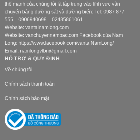
thế mạnh của chúng tôi là tập trung vào lĩnh vực vận
chuyển bằng đường sắt và đường biển: Tel:
0987 877
555
–
0906940698
– 02485861061
Website:
vantainamlong.com
Website:
vanchuyennambac.com
Facebook của Nam
Long:
https://www.facebook.com/vantaiNamLong/
Email:
namlongvtbn@gmail.com
HỖ TRỢ & QUY ĐỊNH
Về chúng tôi
Chính sách thanh toán
Chính sách bảo mật