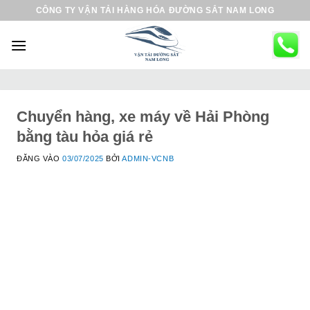
B
CÔNG TY VẬN TẢI HÀNG HÓA ĐƯỜNG SẮT NAM LONG
ỏ
q
u
a
n
ộ
Chuyển hàng, xe máy về Hải Phòng
i
bằng tàu hỏa giá rẻ
d
ĐĂNG VÀO
03/07/2025
BỞI
ADMIN-VCNB
u
n
g