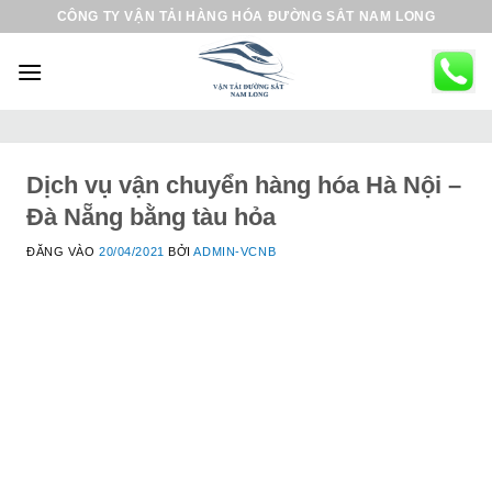
B
CÔNG TY VẬN TẢI HÀNG HÓA ĐƯỜNG SẮT NAM LONG
ỏ
q
u
a
n
ộ
Dịch vụ vận chuyển hàng hóa Hà Nội –
i
Đà Nẵng bằng tàu hỏa
d
ĐĂNG VÀO
20/04/2021
BỞI
ADMIN-VCNB
u
n
g