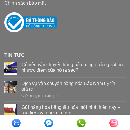
Chính sách bảo mật
TIN TỨC
Có nên vận chuyển hàng hóa bằng đường sắt, ưu
nhược điểm của nó ra sao?
Dịch vụ vận chuyển hàng hóa Bắc Nam uy tín –
giá rẻ
Chức năng bình luận bị tắt
ở
Dịch
vụ
Gửi hàng hóa bằng tầu hỏa mới nhất hiện nay –
vận
ưu điểm và nhược điểm
chuyển
hàng
hóa
Copyright 2026 ©
Vận tải đường sắt Nam Long