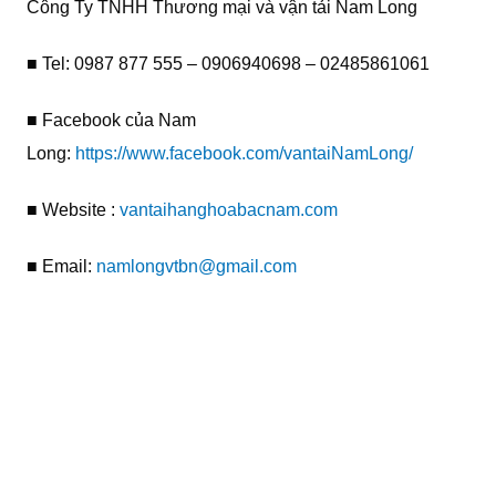
Công Ty TNHH Thương mại và vận tải Nam Long
■ Tel: 0987 877 555 – 0906940698 – 02485861061
■ Facebook của Nam
Long:
https://www.facebook.com/vantaiNamLong/
■ Website :
vantaihanghoabacnam.com
■ Email:
namlongvtbn@gmail.com