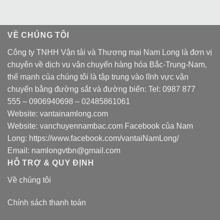
VỀ CHÚNG TÔI
Công ty TNHH Vận tải và Thương mại Nam Long là đơn vị
chuyên về dịch vụ vận chuyển hàng hóa Bắc-Trung-Nam,
thế mạnh của chúng tôi là tập trung vào lĩnh vực vận
chuyển bằng đường sắt và đường biển: Tel:
0987 877
555
–
0906940698
– 02485861061
Website:
vantainamlong.com
Website:
vanchuyennambac.com
Facebook của Nam
Long:
https://www.facebook.com/vantaiNamLong/
Email:
namlongvtbn@gmail.com
HỖ TRỢ & QUY ĐỊNH
Về chúng tôi
Chính sách thanh toán