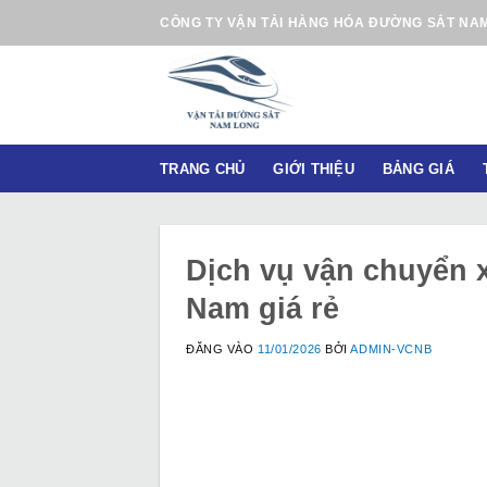
B
CÔNG TY VẬN TẢI HÀNG HÓA ĐƯỜNG SẮT NA
ỏ
q
u
a
n
TRANG CHỦ
GIỚI THIỆU
BẢNG GIÁ
ộ
i
d
u
Dịch vụ vận chuyển 
n
Nam giá rẻ
g
ĐĂNG VÀO
11/01/2026
BỞI
ADMIN-VCNB