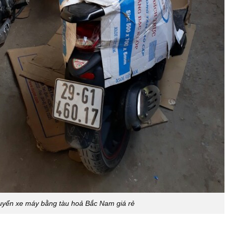
uyển xe máy bằng tàu hoả Bắc Nam giá rẻ