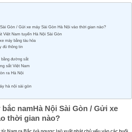
Sài Gòn / Gửi xe máy Sài Gòn Hà Nội vào thời gian nào?
t Việt Nam tuyến Hà Nội Sài Gòn
 xe máy bằng tàu hỏa
 đủ thông tin
 bằng đường sắt
ng sắt Việt Nam
òn ra Hà Nội
áy hà nội sài gòn
 bắc namHà Nội Sài Gòn / Gửi xe
o thời gian nào?
 từ Nam ra Bắc (và ngược lại) xuất phát chủ yếu vào các buổi