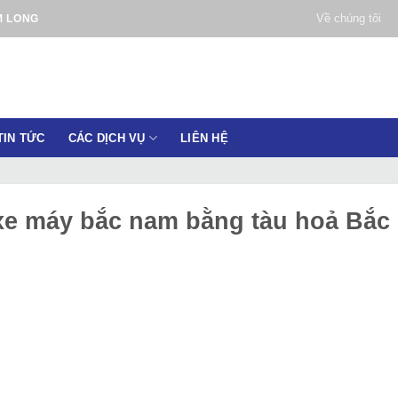
Về chúng tôi
M LONG
TIN TỨC
CÁC DỊCH VỤ
LIÊN HỆ
xe máy bắc nam bằng tàu hoả Bắc