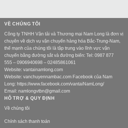
VỀ CHÚNG TÔI
Công ty TNHH Vận tải và Thương mại Nam Long là đơn vị
chuyên về dịch vụ vận chuyển hàng hóa Bắc-Trung-Nam,
thế mạnh của chúng tôi là tập trung vào lĩnh vực vận
chuyển bằng đường sắt và đường biển: Tel:
0987 877
555
–
0906940698
– 02485861061
Website:
vantainamlong.com
Website:
vanchuyennambac.com
Facebook của Nam
Long:
https://www.facebook.com/vantaiNamLong/
Email:
namlongvtbn@gmail.com
HỖ TRỢ & QUY ĐỊNH
Về chúng tôi
Chính sách thanh toán