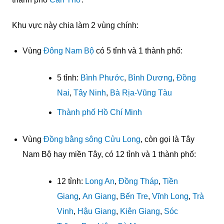
Khu vực này chia làm 2 vùng chính:
Vùng
Đông Nam Bộ
có 5 tỉnh và 1 thành phố:
5 tỉnh:
Bình Phước
,
Bình Dương
,
Đồng
Nai
,
Tây Ninh
,
Bà Rịa-Vũng Tàu
Thành phố Hồ Chí Minh
Vùng
Đồng bằng sông Cửu Long
, còn gọi là Tây
Nam Bộ hay miền Tây, có 12 tỉnh và 1 thành phố:
12 tỉnh:
Long An
,
Đồng Tháp
,
Tiền
Giang
,
An Giang
,
Bến Tre
,
Vĩnh Long
,
Trà
Vinh
,
Hậu Giang
,
Kiên Giang
,
Sóc