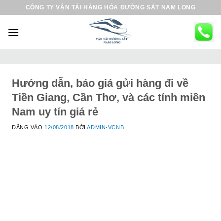
B
CÔNG TY VẬN TẢI HÀNG HÓA ĐƯỜNG SẮT NAM LONG
ỏ
q
u
a
n
ộ
Hướng dẫn, báo giá gửi hàng đi về
i
Tiền Giang, Cần Thơ, và các tỉnh miền
d
Nam uy tín giá rẻ
u
ĐĂNG VÀO
12/08/2018
BỞI
ADMIN-VCNB
n
g