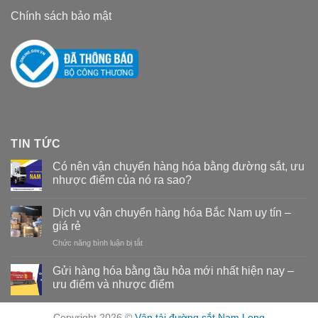
Chính sách bảo mật
TIN TỨC
Có nên vận chuyển hàng hóa bằng đường sắt, ưu
nhược điểm của nó ra sao?
Dịch vụ vận chuyển hàng hóa Bắc Nam uy tín –
giá rẻ
Chức năng bình luận bị tắt
ở
Dịch
vụ
Gửi hàng hóa bằng tầu hỏa mới nhất hiện nay –
vận
ưu điểm và nhược điểm
chuyển
hàng
hóa
Copyright 2026 ©
Vận tải đường sắt Nam Long