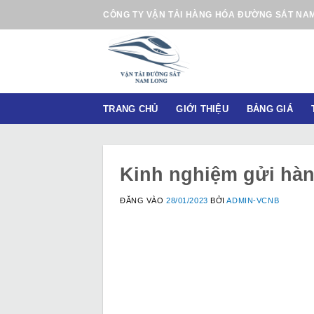
B
CÔNG TY VẬN TẢI HÀNG HÓA ĐƯỜNG SẮT NA
ỏ
q
u
a
n
TRANG CHỦ
GIỚI THIỆU
BẢNG GIÁ
ộ
i
d
u
Kinh nghiệm gửi hàn
n
g
ĐĂNG VÀO
28/01/2023
BỞI
ADMIN-VCNB