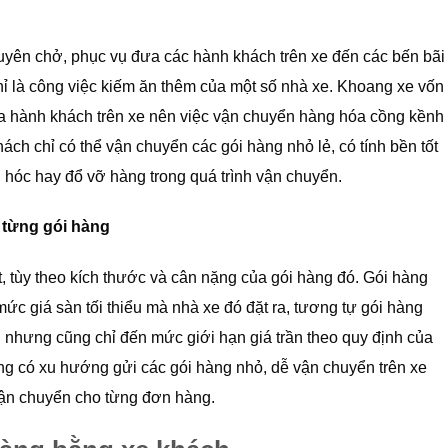
huyên chở, phục vụ đưa các hành khách trên xe đến các bến bãi
ỉ là công việc kiếm ăn thêm của một số nhà xe. Khoang xe vốn
ủa hành khách trên xe nên việc vận chuyển hàng hóa cồng kềnh
ách chỉ có thể vận chuyển các gói hàng nhỏ lẻ, có tính bền tốt
hóc hay đổ vỡ hàng trong quá trình vận chuyển.
 từng gói hàng
t, tùy theo kích thước và cân nặng của gói hàng đó. Gói hàng
mức giá sàn tối thiểu mà nhà xe đó đặt ra, tương tự gói hàng
u nhưng cũng chỉ đến mức giới hạn giá trần theo quy định của
ng có xu hướng gửi các gói hàng nhỏ, dễ vận chuyển trên xe
 vận chuyển cho từng đơn hàng.