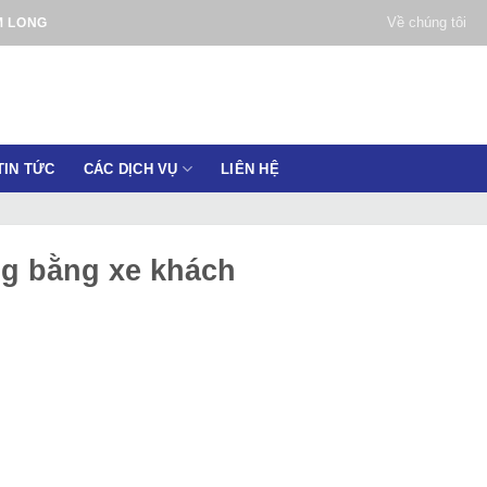
Về chúng tôi
M LONG
TIN TỨC
CÁC DỊCH VỤ
LIÊN HỆ
g bằng xe khách