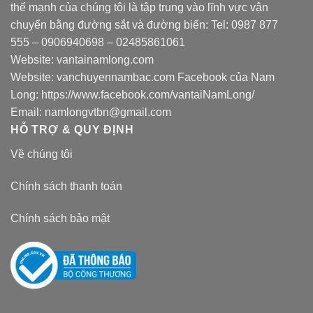
thế mạnh của chúng tôi là tập trung vào lĩnh vực vận
chuyển bằng đường sắt và đường biển: Tel:
0987 877
555
–
0906940698
– 02485861061
Website:
vantainamlong.com
Website:
vanchuyennambac.com
Facebook của Nam
Long:
https://www.facebook.com/vantaiNamLong/
Email:
namlongvtbn@gmail.com
HỖ TRỢ & QUY ĐỊNH
Về chúng tôi
Chính sách thanh toán
Chính sách bảo mật