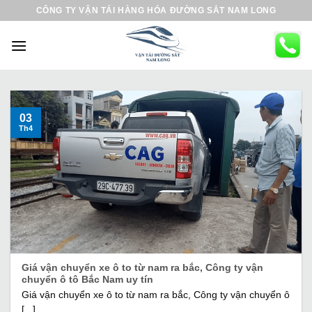
B
CÔNG TY VẬN TẢI HÀNG HÓA ĐƯỜNG SẮT NAM LONG
ỏ
q
u
a
n
ộ
03
Th4
i
d
u
n
g
Giá vận chuyển xe ô to từ nam ra bắc, Công ty vận
chuyển ô tô Bắc Nam uy tín
Giá vận chuyển xe ô to từ nam ra bắc, Công ty vận chuyển ô
[...]