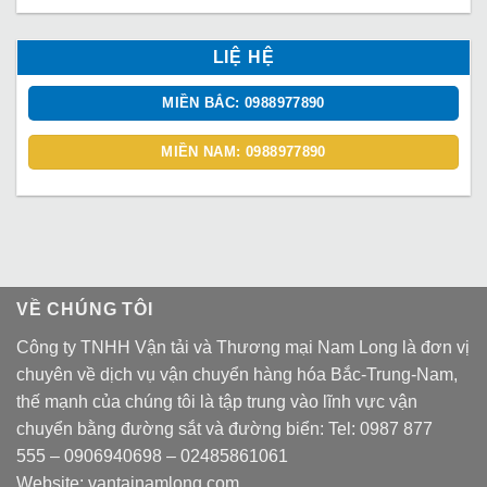
LIỆ HỆ
MIỀN BẮC: 0988977890
MIỀN NAM: 0988977890
VỀ CHÚNG TÔI
Công ty TNHH Vận tải và Thương mại Nam Long là đơn vị
chuyên về dịch vụ vận chuyển hàng hóa Bắc-Trung-Nam,
thế mạnh của chúng tôi là tập trung vào lĩnh vực vận
chuyển bằng đường sắt và đường biển: Tel:
0987 877
555
–
0906940698
– 02485861061
Website:
vantainamlong.com