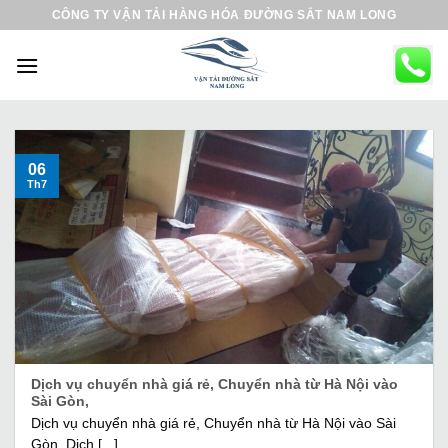
B
CÔNG TY VẬN TẢI HÀNG HÓA ĐƯỜNG SẮT NAM LONG
ỏ
q
u
a
n
ộ
06
Th7
i
d
u
n
g
Dịch vụ chuyển nhà giá rẻ, Chuyển nhà từ Hà Nội vào
Sài Gòn,
Dịch vụ chuyển nhà giá rẻ, Chuyển nhà từ Hà Nội vào Sài
Gòn, Dịch [...]