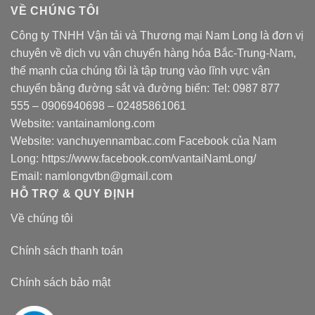
VỀ CHÚNG TÔI
Công ty TNHH Vận tải và Thương mại Nam Long là đơn vị
chuyên về dịch vụ vận chuyển hàng hóa Bắc-Trung-Nam,
thế mạnh của chúng tôi là tập trung vào lĩnh vực vận
chuyển bằng đường sắt và đường biển: Tel:
0987 877
555
–
0906940698
– 02485861061
Website:
vantainamlong.com
Website:
vanchuyennambac.com
Facebook của Nam
Long:
https://www.facebook.com/vantaiNamLong/
Email:
namlongvtbn@gmail.com
HỖ TRỢ & QUY ĐỊNH
Về chúng tôi
Chính sách thanh toán
Chính sách bảo mật