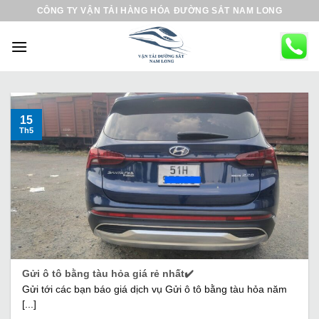
B
CÔNG TY VẬN TẢI HÀNG HÓA ĐƯỜNG SẮT NAM LONG
ỏ
q
u
a
n
ộ
15
Th5
i
d
u
n
g
Gửi ô tô bằng tàu hỏa giá rẻ nhất✔️
Gửi tới các bạn báo giá dịch vụ Gửi ô tô bằng tàu hỏa năm
[...]