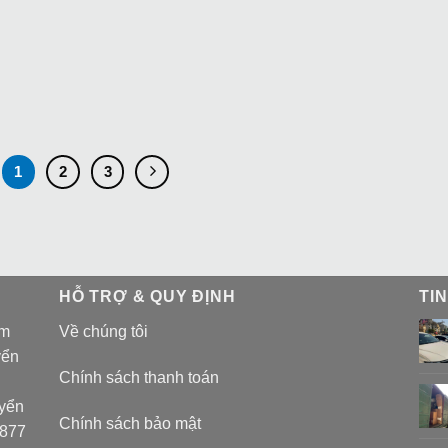
1
2
3
HỖ TRỢ & QUY ĐỊNH
TI
am
Về chúng tôi
yển
Chính sách thanh toán
uyển
Chính sách bảo mật
 877