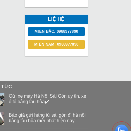
LIỆ HỆ
MIỀN BẮC: 0988977890
MIỀN NAM: 0988977890
N TỨC
Gửi xe máy Hà Nội Sài Gòn uy tín, xe
ô tô bằng tầu hỏa✔️
Báo giá gửi hàng từ sài gòn đi hà nội
bằng tàu hỏa mới nhất hiện nay