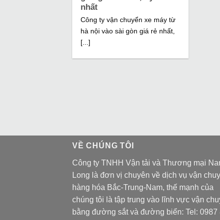
nhất
Công ty vận chuyển xe máy từ
hà nội vào sài gòn giá rẻ nhất,
[...]
VỀ CHÚNG TÔI
Công ty TNHH Vận tải và Thương mại N
Long là đơn vị chuyên về dịch vụ vận chu
hàng hóa Bắc-Trung-Nam, thế mạnh của
chúng tôi là tập trung vào lĩnh vực vận ch
bằng đường sắt và đường biển: Tel:
0987