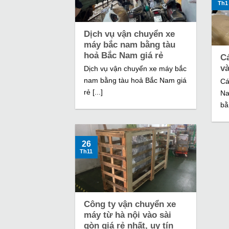
Th1
Dịch vụ vận chuyển xe
máy bắc nam bằng tàu
hoả Bắc Nam giá rẻ
C
v
Dịch vụ vận chuyển xe máy bắc
nam bằng tàu hoả Bắc Nam giá
Cá
rẻ [...]
Na
bằ
26
Th11
Công ty vận chuyển xe
máy từ hà nội vào sài
gòn giá rẻ nhất, uy tín