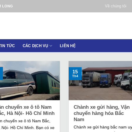
Về chúng tôi
M LONG
TIN TỨC
CÁC DỊCH VỤ
LIÊN HỆ
15
Th4
ận chuyển xe ô tô Nam
Chành xe gửi hàng, Vận
ắc, Hà Nội- Hồ Chí Minh
chuyển hàng hóa Bắc
Nam
n chuyển xe ô tô Nam Bắc,
Chành xe gửi hàng bắc nam u
 Nội- Hồ Chí Minh. Bạn có xe