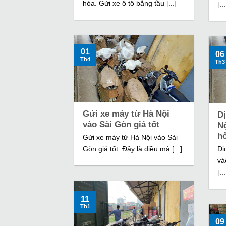
hỏa. Gửi xe ô tô bằng tầu [...]
[...
01
06
Th4
Th3
Gửi xe máy từ Hà Nội
D
vào Sài Gòn giá tốt
N
hỏ
Gửi xe máy từ Hà Nội vào Sài
Gòn giá tốt. Đây là điều mà [...]
Dị
và
[...
11
Th1
09