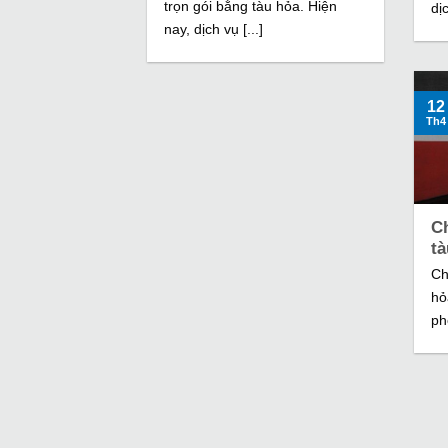
trọn gói bằng tàu hỏa. Hiện
dịc
nay, dịch vụ [...]
12
Th4
C
t
Ch
hỏ
ph