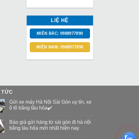
LIỆ HỆ
MIỀN BẮC: 0988977890
MIỀN NAM: 0988977890
N TỨC
Gửi xe máy Hà Nội Sài Gòn uy tín, xe
ô tô bằng tầu hỏa✔️
Báo giá gửi hàng từ sài gòn đi hà nội
bằng tàu hỏa mới nhất hiện nay