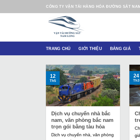
B
CÔNG TY VẬN TẢI HÀNG HÓA ĐƯỜNG SẮT NA
ỏ
q
u
a
n
TRANG CHỦ
GIỚI THIỆU
BẢNG GIÁ
ộ
i
d
u
24
12
Th3
Th5
n
g
Dịch vụ chuyển nhà bắc
C
nam, văn phòng bắc nam
tr
trọn gói bằng tàu hỏa
Ch
Dịch vụ chuyển nhà, văn phòng
gi