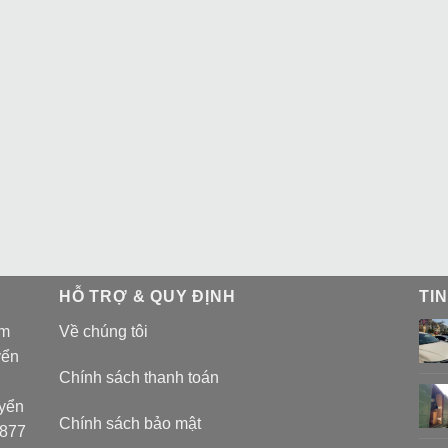
HỖ TRỢ & QUY ĐỊNH
TI
am
Về chúng tôi
yển
Chính sách thanh toán
uyển
Chính sách bảo mật
 877