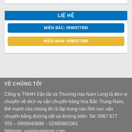
LIỆ HỆ
MIỀN BẮC: 0988977890
MIỀN NAM: 0988977890
VỀ CHÚNG TÔI
Công ty TNHH Vận tải và Thương mại Nam Long là đơn vị
chuyên về dịch vụ vận chuyển hàng hóa Bắc-Trung-Nam,
thế mạnh của chúng tôi là tập trung vào lĩnh vực vận
chuyển bằng đường sắt và đường biển: Tel:
0987 877
555
–
0906940698
– 02485861061
Website:
vantainamlong.com