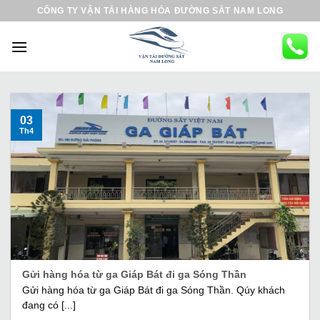
B
CÔNG TY VẬN TẢI HÀNG HÓA ĐƯỜNG SẮT NAM LONG
ỏ
q
u
a
n
ộ
03
Th4
i
d
u
n
g
Gửi hàng hóa từ ga Giáp Bát đi ga Sóng Thần
Gửi hàng hóa từ ga Giáp Bát đi ga Sóng Thần. Qúy khách
đang có [...]