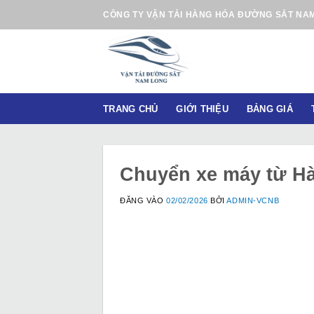
B
CÔNG TY VẬN TẢI HÀNG HÓA ĐƯỜNG SẮT NA
ỏ
q
u
a
n
TRANG CHỦ
GIỚI THIỆU
BẢNG GIÁ
ộ
i
d
u
Chuyển xe máy từ Hà 
n
g
ĐĂNG VÀO
02/02/2026
BỞI
ADMIN-VCNB