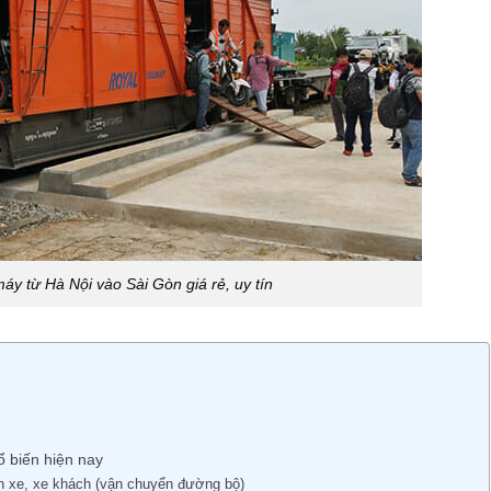
y từ Hà Nội vào Sài Gòn giá rẻ, uy tín
 biến hiện nay
h xe, xe khách (vận chuyển đường bộ)