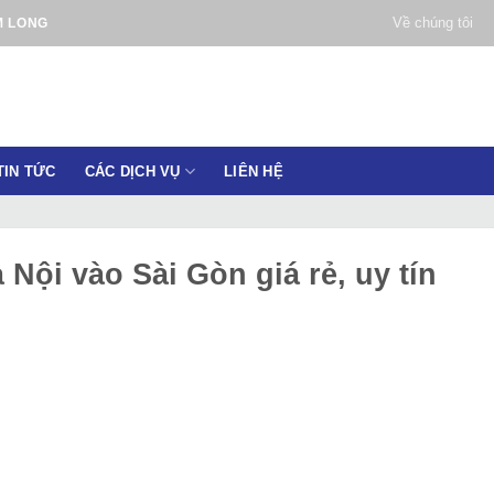
Về chúng tôi
M LONG
TIN TỨC
CÁC DỊCH VỤ
LIÊN HỆ
Nội vào Sài Gòn giá rẻ, uy tín