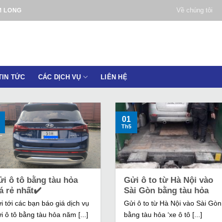
Về chúng tôi
M LONG
TIN TỨC
CÁC DỊCH VỤ
LIÊN HỆ
01
Th5
i ô tô bằng tàu hỏa
Gửi ô to từ Hà Nội vào
á rẻ nhất✔️
Sài Gòn bằng tàu hỏa
i tới các bạn báo giá dịch vụ
Gửi ô to từ Hà Nội vào Sài Gòn
i ô tô bằng tàu hỏa năm [...]
bằng tàu hỏa ‘xe ô tô [...]