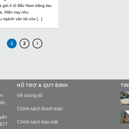
á gửi ô tô Bắc Nam bằng tàu
a. Hiện nay nhu
u ngành vận tải của [...]
1
2
HỖ TRỢ & QUY ĐỊNH
TI
am
Về chúng tôi
yển
Chính sách thanh toán
uyển
Chính sách bảo mật
 877