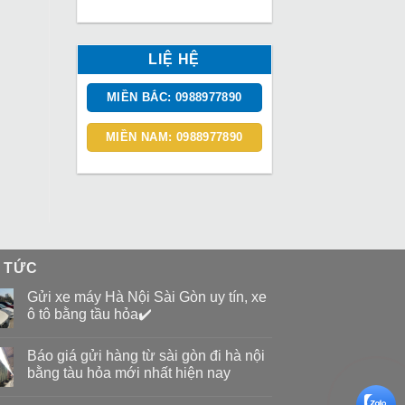
LIỆ HỆ
MIỀN BẮC: 0988977890
MIỀN NAM: 0988977890
N TỨC
Gửi xe máy Hà Nội Sài Gòn uy tín, xe
ô tô bằng tầu hỏa✔️
Báo giá gửi hàng từ sài gòn đi hà nội
bằng tàu hỏa mới nhất hiện nay