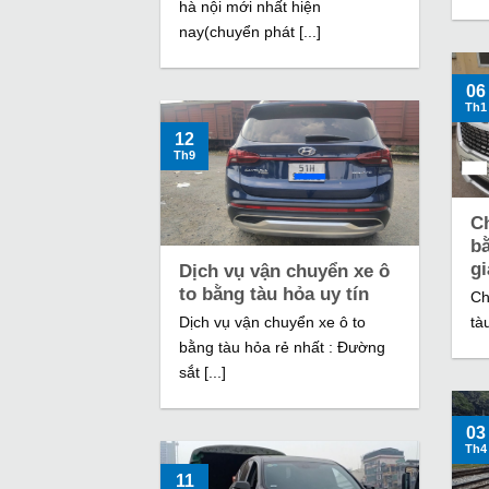
hà nội mới nhất hiện
nay(chuyển phát [...]
06
Th1
12
Th9
Ch
bằ
gi
Dịch vụ vận chuyển xe ô
to bằng tàu hỏa uy tín
Ch
Dịch vụ vận chuyển xe ô to
tà
bằng tàu hỏa rẻ nhất : Đường
sắt [...]
03
Th4
11