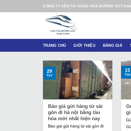
B
CÔNG TY VẬN TẢI HÀNG HÓA ĐƯỜNG SẮT NA
ỏ
q
u
a
n
TRANG CHỦ
GIỚI THIỆU
BẢNG GIÁ
ộ
i
d
u
15
29
Th5
Th7
n
g
Báo giá gửi hàng từ sài
Gử
gòn đi hà nội bằng tàu
gi
hỏa mới nhất hiện nay
Gử
Báo giá gửi hàng từ sài gòn đi
Gử