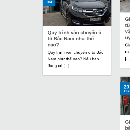
Th4
Gi
từ
v
Quy trình vận chuyển ô
uy
tô Bắc Nam như thế
nào?
Gi
ra
Quy trình vận chuyển ô tô Bắc
[...
Nam như thế nào? Nếu bạn
đang có [...]
20
Th7
G
b