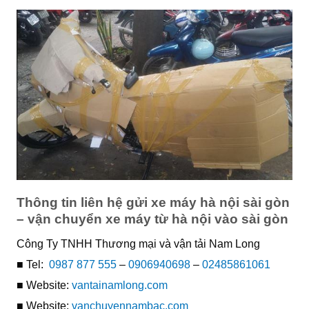
Thông tin liên hệ gửi xe máy hà nội sài gòn
– vận chuyển xe máy từ hà nội vào sài gòn
Công Ty TNHH Thương mại và vận tải Nam Long
■ Tel:
0987 877 555
–
0906940698
–
02485861061
■ Website:
vantainamlong.com
■ Website:
vanchuyennambac.com