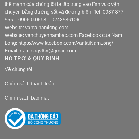
thế mạnh của chúng tôi là tập trung vào lĩnh vực vận
chuyển bằng đường sắt và đường biển: Tel:
0987 877
555
–
0906940698
– 02485861061
Website:
vantainamlong.com
Website:
vanchuyennambac.com
Facebook của Nam
Long:
https://www.facebook.com/vantaiNamLong/
Email:
namlongvtbn@gmail.com
HỖ TRỢ & QUY ĐỊNH
Về chúng tôi
Chính sách thanh toán
Chính sách bảo mật