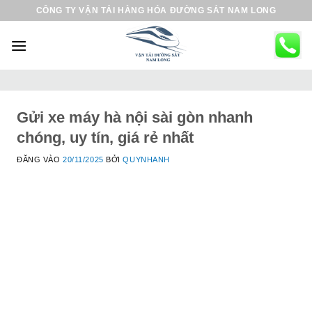
B
CÔNG TY VẬN TẢI HÀNG HÓA ĐƯỜNG SẮT NAM LONG
ỏ
q
u
a
n
ộ
Gửi xe máy hà nội sài gòn nhanh
i
chóng, uy tín, giá rẻ nhất
d
ĐĂNG VÀO
20/11/2025
BỞI
QUYNHANH
u
n
g