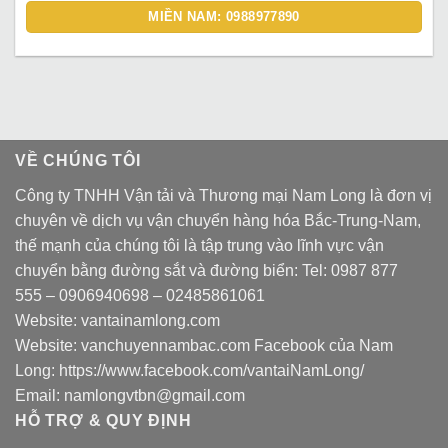
MIỀN NAM: 0988977890
VỀ CHÚNG TÔI
Công ty TNHH Vận tải và Thương mại Nam Long là đơn vị
chuyên về dịch vụ vận chuyển hàng hóa Bắc-Trung-Nam,
thế mạnh của chúng tôi là tập trung vào lĩnh vực vận
chuyển bằng đường sắt và đường biển: Tel:
0987 877
555
–
0906940698
– 02485861061
Website:
vantainamlong.com
Website:
vanchuyennambac.com
Facebook của Nam
Long:
https://www.facebook.com/vantaiNamLong/
Email:
namlongvtbn@gmail.com
HỖ TRỢ & QUY ĐỊNH