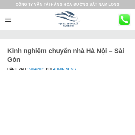
B
CÔNG TY VẬN TẢI HÀNG HÓA ĐƯỜNG SẮT NAM LONG
ỏ
q
u
a
n
ộ
Kinh nghiệm chuyển nhà Hà Nội – Sài
i
Gòn
d
ĐĂNG VÀO
15/04/2021
BỞI
ADMIN-VCNB
u
n
g