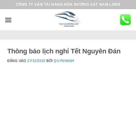
B
CÔNG TY VẬN TẢI HÀNG HÓA ĐƯỜNG SẮT NAM LONG
ỏ
q
u
a
n
ộ
Thông báo lịch nghỉ Tết Nguyên Đán
i
ĐĂNG VÀO
27/12/2022
BỞI
QUYNHANH
d
u
n
g