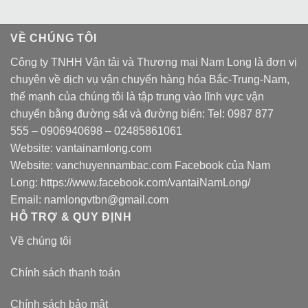
VỀ CHÚNG TÔI
Công ty TNHH Vận tải và Thương mại Nam Long là đơn vị
chuyên về dịch vụ vận chuyển hàng hóa Bắc-Trung-Nam,
thế mạnh của chúng tôi là tập trung vào lĩnh vực vận
chuyển bằng đường sắt và đường biển: Tel:
0987 877
555
–
0906940698
– 02485861061
Website:
vantainamlong.com
Website:
vanchuyennambac.com
Facebook của Nam
Long:
https://www.facebook.com/vantaiNamLong/
Email:
namlongvtbn@gmail.com
HỖ TRỢ & QUY ĐỊNH
Về chúng tôi
Chính sách thanh toán
Chính sách bảo mật