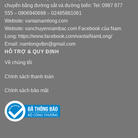
chuyển bằng đường sắt và đường biển: Tel:
0987 877
555
–
0906940698
– 02485861061
Website:
vantainamlong.com
Website:
vanchuyennambac.com
Facebook của Nam
Long:
https://www.facebook.com/vantaiNamLong/
Email:
namlongvtbn@gmail.com
HỖ TRỢ & QUY ĐỊNH
Về chúng tôi
Chính sách thanh toán
Chính sách bảo mật