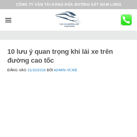
B
CÔNG TY VẬN TẢI HÀNG HÓA ĐƯỜNG SẮT NAM LONG
ỏ
q
u
a
n
ộ
10 lưu ý quan trọng khi lái xe trên
i
đường cao tốc
d
ĐĂNG VÀO
31/10/2016
BỞI
ADMIN-VCNB
u
n
g