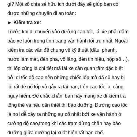
gì? Một số chia sẻ hữu ích dưới đây sẽ giúp bạn có
được những chuyến đi an toàn:
► Kiểm tra xe:
Trước khi di chuyển vào đường cao tốc, lái xe phải đảm
bảo xe luôn trong tình trạng vận hành tối ưu nhất. Ngoài
kiểm tra các vấn đề chung về kỹ thuật (dầu, phanh,
nước làm mát, đèn pha, vô lăng, đèn tín hiệu, hộp số…),
thì lốp cũng là chi tiết mà lái xe cần quan tâm đặc biệt
bởi đi tốc độ cao nên những chiếc lốp mà đã cũ hay bị
lỗi rất dễ nổ lốp và gây ra tai nạn, trên cao tốc lại càng
nguy hiểm. Để chắc chắn, bạn hãy mang xe đi kiểm tra
tổng thể và nếu cần thiết thì bảo dưỡng. Đường cao tốc
là nơi dễ xảy ra những sự cố nhất bởi xe vận hành ở
cường độ cao,trong khi các trạm dừng chân hay bảo
dưỡng giữa đường lại xuất hiện rất hạn chế.