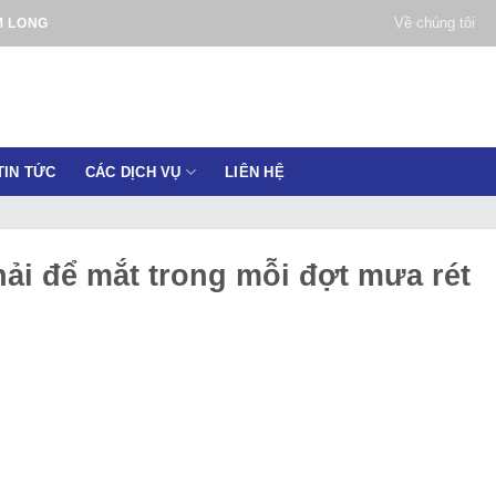
Về chúng tôi
M LONG
TIN TỨC
CÁC DỊCH VỤ
LIÊN HỆ
hải để mắt trong mỗi đợt mưa rét