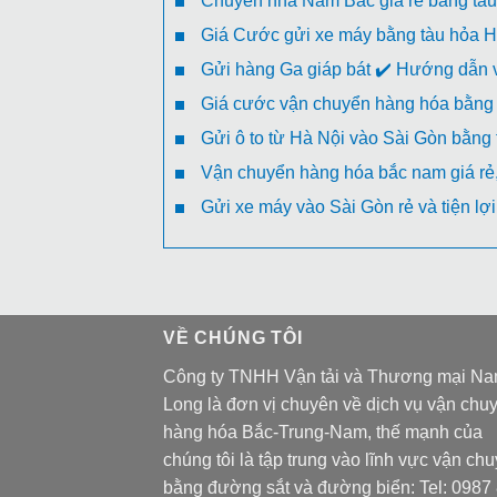
Chuyển nhà Nam Bắc giá rẻ bằng tầu
Giá Cước gửi xe máy bằng tàu hỏa H
Gửi hàng Ga giáp bát ✔️ Hướng dẫn v
Giá cước vận chuyển hàng hóa bằng 
Gửi ô to từ Hà Nội vào Sài Gòn bằng
Vận chuyển hàng hóa bắc nam giá rẻ, 
Gửi xe máy vào Sài Gòn rẻ và tiện lợi
VỀ CHÚNG TÔI
Công ty TNHH Vận tải và Thương mại N
Long là đơn vị chuyên về dịch vụ vận chu
hàng hóa Bắc-Trung-Nam, thế mạnh của
chúng tôi là tập trung vào lĩnh vực vận ch
bằng đường sắt và đường biển: Tel:
0987