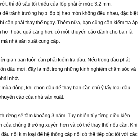
ướt, thì độ sâu tối thiểu của lốp phải ở mức 3,2 mm.
e để tránh trường hợp lốp bị hao mòn không đều nhau, đặc biệt
thì cần phải thay thế ngay. Thêm nữa, bạn cũng cần kiểm tra áp
n hơi hoặc quá căng hơi, có một khuyến cáo dành cho bạn là
 mà nhà sản xuất cung cấp.
ời gian bạn luôn cần phải kiểm tra dầu. Nếu trong dầu phát
luôn dầu mới, đây là một trong những kinh nghiệm chăm sóc và
phải nhớ.
iết mùa đông, khi chọn dầu để thay bạn cần chú ý lấy loại dầu
huyến cáo của nhà sản xuất.
thường sẽ tầm khoảng 3 năm. Tuy nhiên tùy từng điều kiện
n của chúng thường xuyên hơn và có thể thay thế nếu cần. Khi
đầu nối kim loại để hệ thống cáp nối có thể tiếp xúc tốt với các