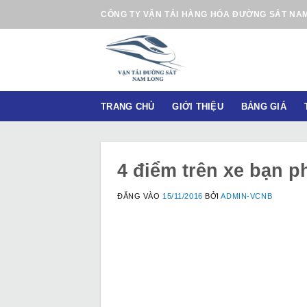
B
CÔNG TY VẬN TẢI HÀNG HÓA ĐƯỜNG SẮT NA
ỏ
q
u
a
n
TRANG CHỦ
GIỚI THIỆU
BẢNG GIÁ
ộ
i
d
u
4 điểm trên xe bạn p
n
g
ĐĂNG VÀO
15/11/2016
BỞI
ADMIN-VCNB