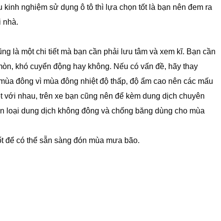
kinh nghiệm sử dụng ô tô thì lựa chọn tốt là bạn nên đem ra
i nhà.
cũng là một chi tiết mà bạn cần phải lưu tâm và xem kĩ. Bạn cần
mòn, khó cuyển động hay không. Nếu có vấn đề, hãy thay
mùa đông vì mùa đông nhiệt độ thấp, độ ẩm cao nên các mấu
kẹt với nhau, trên xe bạn cũng nên để kèm dung dịch chuyên
họn loại dung dịch không đông và chống băng dùng cho mùa
ốt để có thể sẵn sàng đón mùa mưa bão.