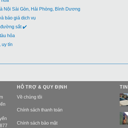
 hỏa
à Nội Sài Gòn, Hải Phòng, Bình Dương
à báo giá dịch vụ
đường sắt ✔️
 tàu hỏa
uy tín
HỖ TRỢ & QUY ĐỊNH
TI
am
Về chúng tôi
yển
Chính sách thanh toán
uyển
Chính sách bảo mật
 877