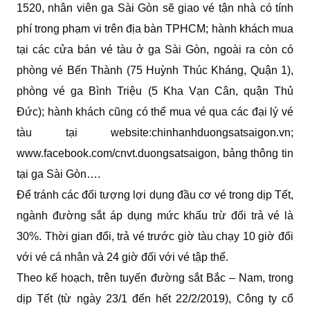
1520, nhân viên ga Sài Gòn sẽ giao vé tận nhà có tính
phí trong phạm vi trên địa bàn TPHCM; hành khách mua
tại các cửa bán vé tàu ở ga Sài Gòn, ngoài ra còn có
phòng vé Bến Thành (75 Huỳnh Thúc Kháng, Quận 1),
phòng vé ga Bình Triệu (5 Kha Vạn Cân, quận Thủ
Đức); hành khách cũng có thể mua vé qua các đại lý vé
tàu tại website:chinhanhduongsatsaigon.vn;
www.facebook.com/cnvt.duongsatsaigon, bảng thông tin
tại ga Sài Gòn….
Để tránh các đối tượng lợi dụng đầu cơ vé trong dịp Tết,
ngành đường sắt áp dụng mức khấu trừ đổi trả vé là
30%. Thời gian đổi, trả vé trước giờ tàu chạy 10 giờ đối
với vé cá nhân và 24 giờ đối với vé tập thể.
Theo kế hoạch, trên tuyến đường sắt Bắc – Nam, trong
dịp Tết (từ ngày 23/1 đến hết 22/2/2019), Công ty cổ