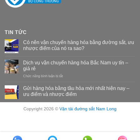
TIN TỨC
Có nên vận chuyển hàng hóa bằng đường sắt, ưu
nhược điểm của nó ra sao?
Dịch vụ vận chuyển hàng hóa Bắc Nam uy tín –
giá rẻ
Chức năng bình luận bị tắt
ở
Dịch
vụ
Gửi hàng hóa bằng tầu hỏa mới nhất hiện nay –
vận
ưu điểm và nhược điểm
chuyển
hàng
hóa
Copyright 2026 ©
Vận tải đường sắt Nam Long
Bắc
Nam
uy
tín
–
giá