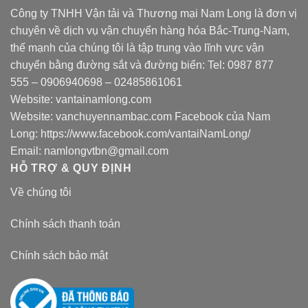
Công ty TNHH Vận tải và Thương mại Nam Long là đơn vị
chuyên về dịch vụ vận chuyển hàng hóa Bắc-Trung-Nam,
thế mạnh của chúng tôi là tập trung vào lĩnh vực vận
chuyển bằng đường sắt và đường biển: Tel:
0987 877
555
–
0906940698
– 02485861061
Website:
vantainamlong.com
Website:
vanchuyennambac.com
Facebook của Nam
Long:
https://www.facebook.com/vantaiNamLong/
Email:
namlongvtbn@gmail.com
HỖ TRỢ & QUY ĐỊNH
Về chúng tôi
Chính sách thanh toán
Chính sách bảo mật