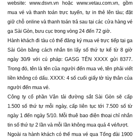
website: www.dsvn.vn hoặc www.vetau.com.vn, gồm
mua vé và thanh toán trực tuyến, tự in thẻ lên tàu; đặt
giữ chỗ online và thanh toán trả sau tại các cửa hàng vé
ga Sài Gòn, bưu cục trong vòng 24 đến 72 giờ.
Hành khách đi tàu có thể đăng ký mua vé trực tiếp tại ga
Sài Gòn bằng cách nhắn tin lấy số thứ tự kể từ 8 giờ
ngày 30/9 với cú pháp: GASG TÊN XXXX gửi 8377.
Trong đó, tên là tên của người đến mua vé, tên phải viết
liền không có dấu. XXXX: 4 số cuối giấy tờ tùy thân của
người đến mua vé.
Công ty cổ phần Vận tải đường sắt Sài Gòn sẽ cấp
1.500 số thứ tự mỗi ngày, cấp liên tục tới 7.500 số từ
ngày 1 đến ngày 5/10. Mỗi thuê bao điện thoại chỉ nhắn
tin số thứ tự 2 lần và mỗi lần không mua quá 4 vé/lượt.
Ngoài ra hành khách có thể mua vé qua Tổng đài 1900