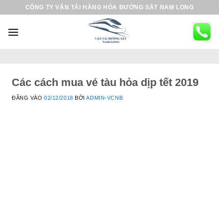
B
CÔNG TY VẬN TẢI HÀNG HÓA ĐƯỜNG SẮT NAM LONG
ỏ
q
u
a
n
ộ
Các cách mua vé tàu hỏa dịp tết 2019
i
ĐĂNG VÀO
02/12/2018
BỞI
ADMIN-VCNB
d
u
n
g