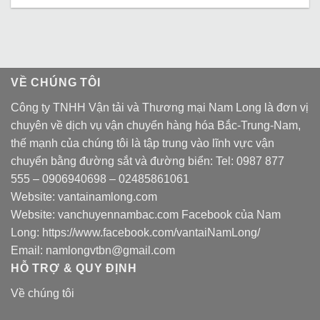
VỀ CHÚNG TÔI
Công ty TNHH Vận tải và Thương mại Nam Long là đơn vị
chuyên về dịch vụ vận chuyển hàng hóa Bắc-Trung-Nam,
thế mạnh của chúng tôi là tập trung vào lĩnh vực vận
chuyển bằng đường sắt và đường biển: Tel:
0987 877
555
–
0906940698
– 02485861061
Website:
vantainamlong.com
Website:
vanchuyennambac.com
Facebook của Nam
Long:
https://www.facebook.com/vantaiNamLong/
Email:
namlongvtbn@gmail.com
HỖ TRỢ & QUY ĐỊNH
Về chúng tôi