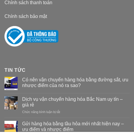
Chính sách thanh toán
Chính sách bảo mật
TIN TỨC
Có nên vận chuyển hàng hóa bằng đường sắt, ưu
nhược điểm của nó ra sao?
Dịch vụ vận chuyển hàng hóa Bắc Nam uy tín –
giá rẻ
Chức năng bình luận bị tắt
ở
Dịch
vụ
Gửi hàng hóa bằng tầu hỏa mới nhất hiện nay –
vận
ưu điểm và nhược điểm
chuyển