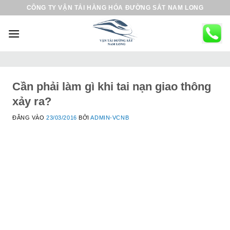
B
CÔNG TY VẬN TẢI HÀNG HÓA ĐƯỜNG SẮT NAM LONG
ỏ
q
u
a
n
ộ
Cần phải làm gì khi tai nạn giao thông
i
xảy ra?
d
ĐĂNG VÀO
23/03/2016
BỞI
ADMIN-VCNB
u
n
g