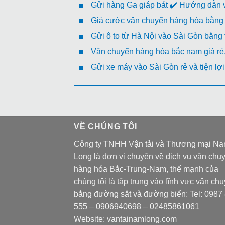
Gửi hàng Ga giáp bát ✔️ Hướng dẫn v
Giá cước vận chuyển hàng hóa bằng 
Gửi ô to từ Hà Nội vào Sài Gòn bằng
Vận chuyển hàng hóa bắc nam giá rẻ, 
Gửi xe máy vào Sài Gòn rẻ và tiện lợi
VỀ CHÚNG TÔI
Công ty TNHH Vận tải và Thương mại N
Long là đơn vị chuyên về dịch vụ vận chu
hàng hóa Bắc-Trung-Nam, thế mạnh của
chúng tôi là tập trung vào lĩnh vực vận ch
bằng đường sắt và đường biển: Tel:
0987
555
–
0906940698
– 02485861061
Website:
vantainamlong.com