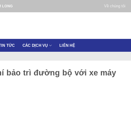
Về chúng tôi
M LONG
TIN TỨC
CÁC DỊCH VỤ
LIÊN HỆ
í bảo trì đường bộ với xe máy