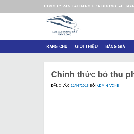
B
CÔNG TY VẬN TẢI HÀNG HÓA ĐƯỜNG SẮT NA
ỏ
q
u
a
n
TRANG CHỦ
GIỚI THIỆU
BẢNG GIÁ
ộ
i
d
u
Chính thức bỏ thu ph
n
g
ĐĂNG VÀO
12/05/2016
BỞI
ADMIN-VCNB