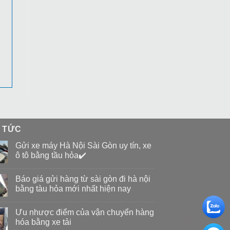
N TỨC
Gửi xe máy Hà Nội Sài Gòn uy tín, xe
ô tô bằng tầu hỏa✔️
Báo giá gửi hàng từ sài gòn đi hà nội
bằng tàu hỏa mới nhất hiện nay
Ưu nhược điểm của vận chuyển hàng
hóa bằng xe tải