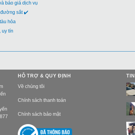
à báo giá dịch vụ
đường sắt ✔️
 tàu hỏa
uy tín
HỖ TRỢ & QUY ĐỊNH
TI
am
Về chúng tôi
yển
Chính sách thanh toán
uyển
Chính sách bảo mật
 877