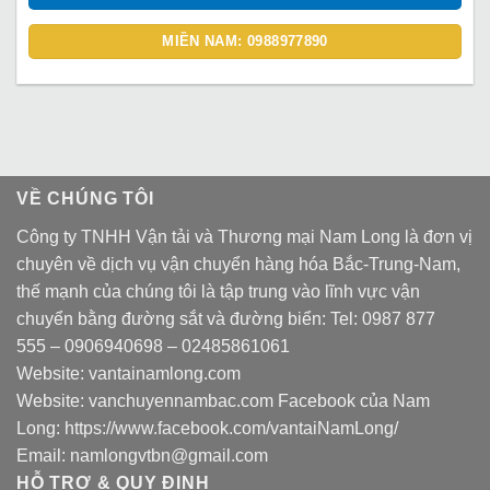
MIỀN NAM: 0988977890
VỀ CHÚNG TÔI
Công ty TNHH Vận tải và Thương mại Nam Long là đơn vị
chuyên về dịch vụ vận chuyển hàng hóa Bắc-Trung-Nam,
thế mạnh của chúng tôi là tập trung vào lĩnh vực vận
chuyển bằng đường sắt và đường biển: Tel:
0987 877
555
–
0906940698
– 02485861061
Website:
vantainamlong.com
Website:
vanchuyennambac.com
Facebook của Nam
Long:
https://www.facebook.com/vantaiNamLong/
Email:
namlongvtbn@gmail.com
HỖ TRỢ & QUY ĐỊNH