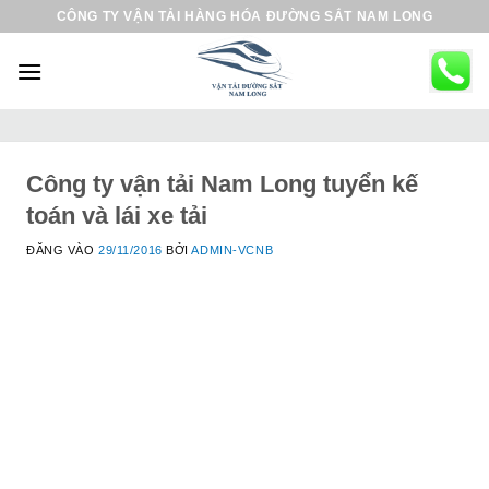
B
CÔNG TY VẬN TẢI HÀNG HÓA ĐƯỜNG SẮT NAM LONG
ỏ
q
u
a
n
ộ
Công ty vận tải Nam Long tuyển kế
i
toán và lái xe tải
d
ĐĂNG VÀO
29/11/2016
BỞI
ADMIN-VCNB
u
n
g