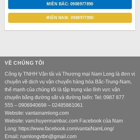
MIỀN BẮC: 0988977890
MIỀN NAM: 0988977890
VỀ CHÚNG TÔI
Công ty TNHH Vận tải và Thương mại Nam Long là đơn vị
chuyên về dịch vụ vận chuyển hàng hóa Bắc-Trung-Nam,
thế mạnh của chúng tôi là tập trung vào lĩnh vực vận
chuyển bằng đường sắt và đường biển: Tel:
0987 877
555
–
0906940698
– 02485861061
Website:
vantainamlong.com
Website:
vanchuyennambac.com
Facebook của Nam
Long:
https://www.facebook.com/vantaiNamLong/
Email:
namlongvtbn@gmail.com