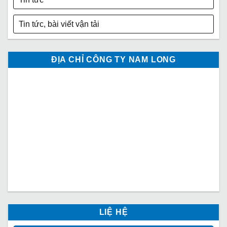
Tin tức, bài viết vận tải
ĐỊA CHỈ CÔNG TY NAM LONG
LIỆ HỆ