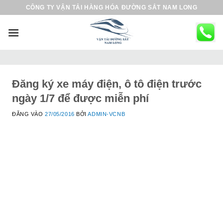
B
CÔNG TY VẬN TẢI HÀNG HÓA ĐƯỜNG SẮT NAM LONG
ỏ
q
u
a
n
ộ
Đăng ký xe máy điện, ô tô điện trước
i
ngày 1/7 để được miễn phí
d
ĐĂNG VÀO
27/05/2016
BỞI
ADMIN-VCNB
u
n
g