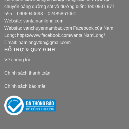
chuyển bằng đường sắt và đường biển: Tel:
0987 877
555
–
0906940698
– 02485861061
Website:
vantainamlong.com
Website:
vanchuyennambac.com
Facebook của Nam
Long:
https://www.facebook.com/vantaiNamLong/
Email:
namlongvtbn@gmail.com
HỖ TRỢ & QUY ĐỊNH
Về chúng tôi
Chính sách thanh toán
Chính sách bảo mật