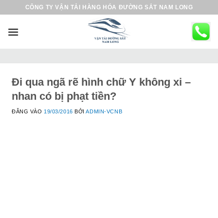
B
CÔNG TY VẬN TẢI HÀNG HÓA ĐƯỜNG SẮT NAM LONG
ỏ
q
u
a
n
ộ
Đi qua ngã rẽ hình chữ Y không xi –
i
nhan có bị phạt tiền?
d
ĐĂNG VÀO
19/03/2016
BỞI
ADMIN-VCNB
u
n
g