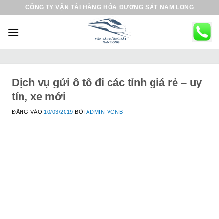
B
CÔNG TY VẬN TẢI HÀNG HÓA ĐƯỜNG SẮT NAM LONG
ỏ
q
u
a
n
ộ
Dịch vụ gửi ô tô đi các tỉnh giá rẻ – uy
i
tín, xe mới
d
ĐĂNG VÀO
10/03/2019
BỞI
ADMIN-VCNB
u
n
g