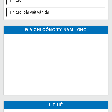
Tin tức
Tin tức, bài viết vận tải
ĐỊA CHỈ CÔNG TY NAM LONG
LIỆ HỆ