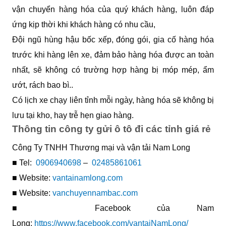
vận chuyển hàng hóa của quý khách hàng, luôn đáp
ứng kịp thời khi khách hàng có nhu cầu,
Đội ngũ hùng hậu bốc xếp, đóng gói, gia cố hàng hóa
trước khi hàng lên xe, đảm bảo hàng hóa được an toàn
nhất, sẽ không có trường hợp hàng bị móp mép, ẩm
ướt, rách bao bì..
Có lịch xe chạy liên tỉnh mỗi ngày, hàng hóa sẽ không bị
lưu tại kho, hay trễ hẹn giao hàng.
Thông tin công ty gửi ô tô đi các tỉnh giá rẻ
Công Ty TNHH Thương mại và vận tải Nam Long
■ Tel:
0906940698
–
02485861061
■ Website:
vantainamlong.com
■ Website:
vanchuyennambac.com
■ Facebook của Nam
Long:
https://www.facebook.com/vantaiNamLong/