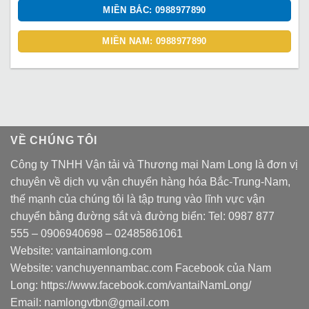
MIỀN BẮC: 0988977890
MIỀN NAM: 0988977890
VỀ CHÚNG TÔI
Công ty TNHH Vận tải và Thương mại Nam Long là đơn vị
chuyên về dịch vụ vận chuyển hàng hóa Bắc-Trung-Nam,
thế mạnh của chúng tôi là tập trung vào lĩnh vực vận
chuyển bằng đường sắt và đường biển: Tel:
0987 877
555
–
0906940698
– 02485861061
Website:
vantainamlong.com
Website:
vanchuyennambac.com
Facebook của Nam
Long:
https://www.facebook.com/vantaiNamLong/
Email:
namlongvtbn@gmail.com