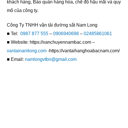
khách hàng, Bảo quản hàng hóa, chế độ hậu mãi và quy
mô của công ty.
Công Ty TNHH vận tải đường sắt Nam Long
■ Tel:
0987 877 555
–
0906940698
–
02485861061
■ Website: https://vanchuyennambac.com –
vantainamlong.com
-https://vantaihanghoabacnam.com/
■ Email:
namlongvtbn@gmail.com