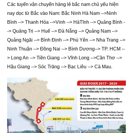
Các tuyến vận chuyển hàng lẻ bắc nam chủ yếu hiện
nay dọc từ Bắc vào Nam: Bắc Ninh Hà Nam -->Ninh
Bình --> Thanh Hóa -->Vinh --> HàTĩnh --> Quảng Bình -
-> Quảng Trị --> Huế --> Đà Nẵng --> Quảng Nam -->
Quảng Ngãi --> Bình Định --> Phú Yên --> Nha Trang -->
Ninh Thuận --> Đồng Nai --> Bình Dương--> TP. HCM --
> Long An --> Tiền Giang --> Vĩnh Long -->Cần Thơ -->
Hậu Giang --> Sóc Trăng --> Bạc Liêu --> Cà Mau.