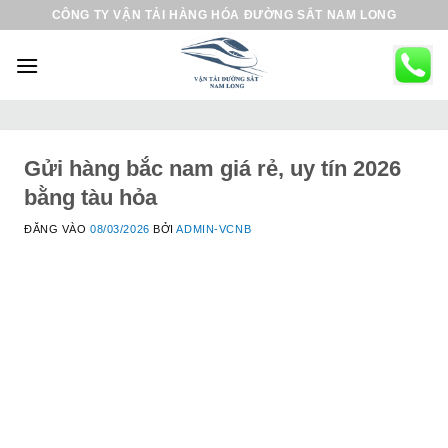
B
CÔNG TY VẬN TẢI HÀNG HÓA ĐƯỜNG SẮT NAM LONG
ỏ
q
u
a
n
ộ
Gửi hàng bắc nam giá rẻ, uy tín 2026
i
bằng tàu hỏa
d
ĐĂNG VÀO
08/03/2026
BỞI
ADMIN-VCNB
u
n
g