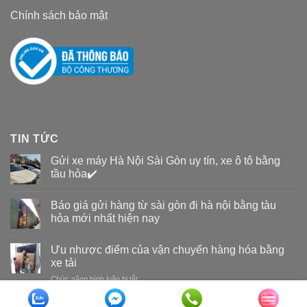
Chính sách bảo mật
TIN TỨC
Gửi xe máy Hà Nội Sài Gòn uy tín, xe ô tô bằng
tầu hỏa✔️
Báo giá gửi hàng từ sài gòn đi hà nội bằng tàu
hỏa mới nhất hiện nay
Ưu nhược điểm của vận chuyển hàng hóa bằng
xe tải
Chức năng bình luận bị tắt
ở
Ưu
nhược
Copyright 2026 ©
Vận tải đường sắt Nam Long