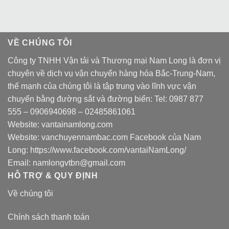
VỀ CHÚNG TÔI
Công ty TNHH Vận tải và Thương mại Nam Long là đơn vị
chuyên về dịch vụ vận chuyển hàng hóa Bắc-Trung-Nam,
thế mạnh của chúng tôi là tập trung vào lĩnh vực vận
chuyển bằng đường sắt và đường biển: Tel:
0987 877
555
–
0906940698
– 02485861061
Website:
vantainamlong.com
Website:
vanchuyennambac.com
Facebook của Nam
Long:
https://www.facebook.com/vantaiNamLong/
Email:
namlongvtbn@gmail.com
HỖ TRỢ & QUY ĐỊNH
Về chúng tôi
Chính sách thanh toán