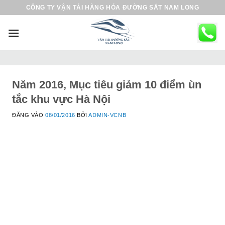
B
CÔNG TY VẬN TẢI HÀNG HÓA ĐƯỜNG SẮT NAM LONG
ỏ
q
u
a
n
ộ
Năm 2016, Mục tiêu giảm 10 điểm ùn
i
tắc khu vực Hà Nội
d
ĐĂNG VÀO
08/01/2016
BỞI
ADMIN-VCNB
u
n
g