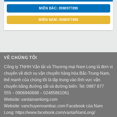
MIỀN BẮC: 0988977890
MIỀN NAM: 0988977890
VỀ CHÚNG TÔI
Công ty TNHH Vận tải và Thương mại Nam Long là đơn vị
chuyên về dịch vụ vận chuyển hàng hóa Bắc-Trung-Nam,
thế mạnh của chúng tôi là tập trung vào lĩnh vực vận
chuyển bằng đường sắt và đường biển: Tel:
0987 877
555
–
0906940698
– 02485861061
Website:
vantainamlong.com
Website:
vanchuyennambac.com
Facebook của Nam
Long:
https://www.facebook.com/vantaiNamLong/