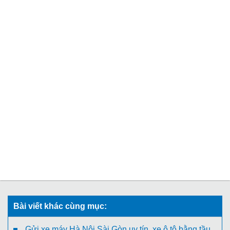
Bài viết khác cùng mục:
Gửi xe máy Hà Nội Sài Gòn uy tín, xe ô tô bằng tầu