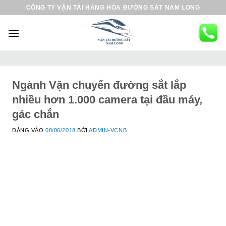
B
CÔNG TY VẬN TẢI HÀNG HÓA ĐƯỜNG SẮT NAM LONG
ỏ
q
u
a
n
ộ
Ngành Vận chuyển đường sắt lắp
i
nhiều hơn 1.000 camera tại đầu máy,
d
gác chắn
u
ĐĂNG VÀO
08/06/2018
BỞI
ADMIN-VCNB
n
g