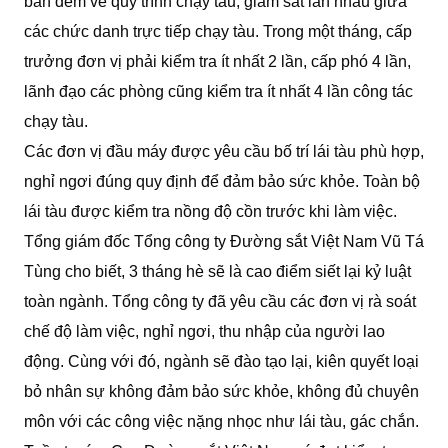
ban đêm về quy trình chạy tàu, giám sát lẫn nhau giữa
các chức danh trực tiếp chạy tàu. Trong một tháng, cấp
trưởng đơn vị phải kiểm tra ít nhất 2 lần, cấp phó 4 lần,
lãnh đạo các phòng cũng kiểm tra ít nhất 4 lần công tác
chạy tàu.
Các đơn vị đầu máy được yêu cầu bố trí lái tàu phù hợp,
nghỉ ngơi đúng quy định để đảm bảo sức khỏe. Toàn bộ
lái tàu được kiểm tra nồng độ cồn trước khi làm việc.
Tổng giám đốc Tổng công ty Đường sắt Việt Nam Vũ Tá
Tùng cho biết, 3 tháng hè sẽ là cao điểm siết lại kỷ luật
toàn ngành. Tổng công ty đã yêu cầu các đơn vị rà soát
chế độ làm việc, nghỉ ngơi, thu nhập của người lao
động. Cùng với đó, ngành sẽ đào tạo lại, kiên quyết loại
bỏ nhân sự không đảm bảo sức khỏe, không đủ chuyên
môn với các công việc nặng nhọc như lái tàu, gác chắn.