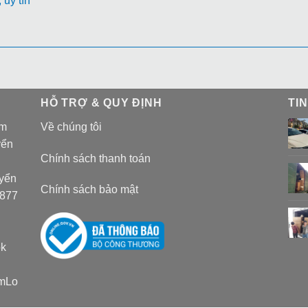
uy tín
HỖ TRỢ & QUY ĐỊNH
TI
am
Về chúng tôi
yển
Chính sách thanh toán
uyển
Chính sách bảo mật
 877
k
amLo