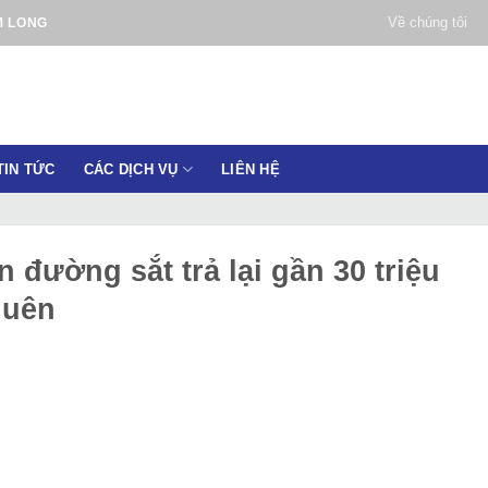
Về chúng tôi
M LONG
TIN TỨC
CÁC DỊCH VỤ
LIÊN HỆ
 đường sắt trả lại gần 30 triệu
quên