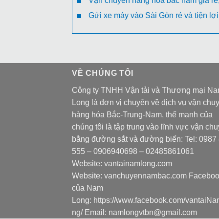
Vận chuyển hàng hóa bắc nam giá rẻ, 
Gửi xe máy vào Sài Gòn rẻ và tiện lợi
VỀ CHÚNG TÔI
Công ty TNHH Vận tải và Thương mại N
Long là đơn vị chuyên về dịch vụ vận chu
hàng hóa Bắc-Trung-Nam, thế mạnh của
chúng tôi là tập trung vào lĩnh vực vận ch
bằng đường sắt và đường biển: Tel:
0987
555
–
0906940698
– 02485861061
Website:
vantainamlong.com
Website:
vanchuyennambac.com
Faceboo
của Nam
Long:
https://www.facebook.com/vantaiN
ng/
Email:
namlongvtbn@gmail.com