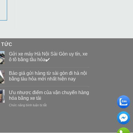
N TỨC
Gửi xe máy Hà Nội Sài Gòn uy tín, xe
ô tô bằng tầu hỏa✔️
Báo giá gửi hàng từ sài gòn đi hà nội
bằng tàu hỏa mới nhất hiện nay
Ưu nhược điểm của vận chuyển hàng
hóa bằng xe tải
Chức năng bình luận bị tắt
ở
Ưu
nhược
điểm
của
vận