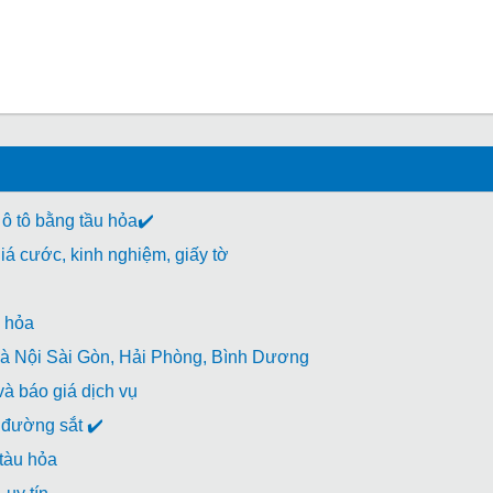
 ô tô bằng tầu hỏa✔️
á cước, kinh nghiệm, giấy tờ
 hỏa
à Nội Sài Gòn, Hải Phòng, Bình Dương
à báo giá dịch vụ
đường sắt ✔️
 tàu hỏa