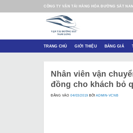
B
CÔNG TY VẬN TẢI HÀNG HÓA ĐƯỜNG SẮT NA
ỏ
q
u
a
n
TRANG CHỦ
GIỚI THIỆU
BẢNG GIÁ
ộ
i
d
u
Nhân viên vận chuyển
n
đồng cho khách bỏ 
g
ĐĂNG VÀO
04/03/2019
BỞI
ADMIN-VCNB