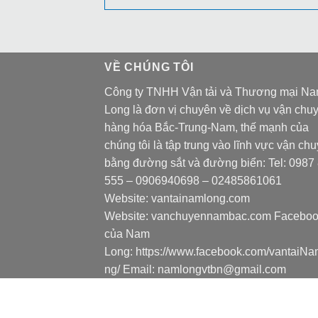
VỀ CHÚNG TÔI
Công ty TNHH Vận tải và Thương mại N
Long là đơn vị chuyên về dịch vụ vận chu
hàng hóa Bắc-Trung-Nam, thế mạnh của
chúng tôi là tập trung vào lĩnh vực vận ch
bằng đường sắt và đường biển: Tel:
0987
555
–
0906940698
– 02485861061
Website:
vantainamlong.com
Website:
vanchuyennambac.com
Faceboo
của Nam
Long:
https://www.facebook.com/vantaiN
ng/
Email:
namlongvtbn@gmail.com