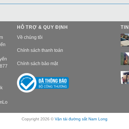
HỖ TRỢ & QUY ĐỊNH
TI
am
Về chúng tôi
yển
Chính sách thanh toán
uyển
Chính sách bảo mật
 877
k
amLo
Copyright 2026 ©
Vận tải đường sắt Nam Long