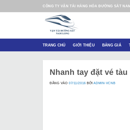
B
CÔNG TY VẬN TẢI HÀNG HÓA ĐƯỜNG SẮT NA
ỏ
q
u
a
n
TRANG CHỦ
GIỚI THIỆU
BẢNG GIÁ
ộ
i
d
u
Nhanh tay đặt vé tàu
n
g
ĐĂNG VÀO
07/11/2016
BỞI
ADMIN-VCNB