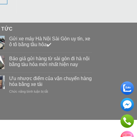
N TỨC
Gửi xe máy Hà Nội Sài Gòn uy tín, xe
ô tô bằng tầu hỏa✔️
Báo giá gửi hàng từ sài gòn đi hà nội
bằng tàu hỏa mới nhất hiện nay
Ưu nhược điểm của vận chuyển hàng
hóa bằng xe tải
Chức năng bình luận bị tắt
ở
Ưu
nhược
điểm
của
vận
chuyển
hàng
hóa