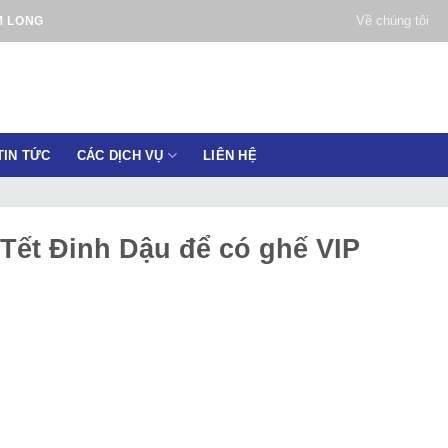
Về chúng tôi
M LONG
TIN TỨC
CÁC DỊCH VỤ
LIÊN HỆ
 Tết Đinh Dậu để có ghế VIP