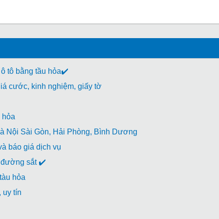
 ô tô bằng tầu hỏa✔️
á cước, kinh nghiệm, giấy tờ
 hỏa
à Nội Sài Gòn, Hải Phòng, Bình Dương
à báo giá dịch vụ
đường sắt ✔️
 tàu hỏa
uy tín