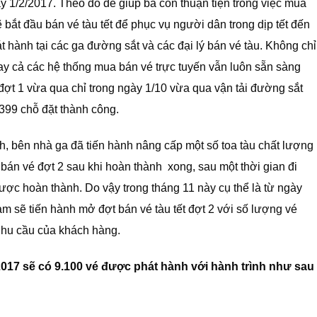
 1/2/2017. Theo đó để giúp bà con thuận tiện trong việc mua
 bắt đầu bán vé tàu tết để phục vụ người dân trong dịp tết đến
 hành tại các ga đường sắt và các đại lý bán vé tàu. Không chỉ
gay cả các hệ thống mua bán vé trực tuyến vẫn luôn sẵn sàng
đợt 1 vừa qua chỉ trong ngày 1/10 vừa qua vận tải đường sắt
399 chỗ đặt thành công.
nh, bên nhà ga đã tiến hành nâng cấp một số toa tàu chất lượng
bán vé đợt 2 sau khi hoàn thành xong, sau một thời gian đi
ược hoàn thành. Do vậy trong tháng 11 này cụ thể là từ ngày
am sẽ tiến hành mở đợt bán vé tàu tết đợt 2 với số lượng vé
nhu cầu của khách hàng.
2017 sẽ có 9.100 vé được phát hành với hành trình như sau