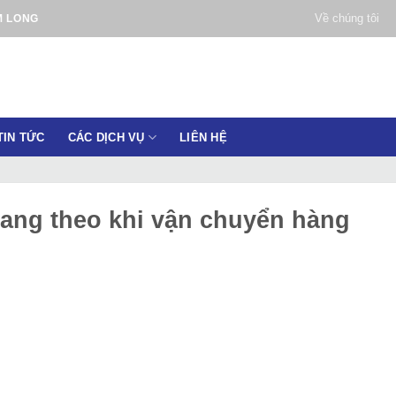
Về chúng tôi
M LONG
TIN TỨC
CÁC DỊCH VỤ
LIÊN HỆ
ang theo khi vận chuyển hàng