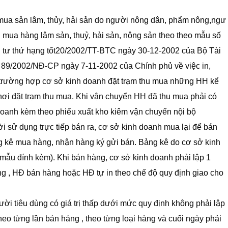
ua sản lâm, thủy, hải sản do người nông dân, phẩm nông,ngư
u mua hàng lâm sản, thuỷ, hải sản, nông sản theo theo mẫu số
tư thứ hạng tốt20/2002/TT-BTC ngày 30-12-2002 của Bộ Tài
ố 89/2002/NĐ-CP ngày 7-11-2002 của Chính phủ về việc in,
g trường hợp cơ sở kinh doanh đặt trạm thu mua những HH kể
 nơi đặt trạm thu mua. Khi vận chuyển HH đã thu mua phải có
doanh kèm theo phiếu xuất kho kiêm vận chuyển nội bộ
i sử dụng trực tiếp bán ra, cơ sở kinh doanh mua lại để bán
g kê mua hàng, nhận hàng ký gửi bán. Bảng kê do cơ sở kinh
 mẫu đính kèm). Khi bán hàng, cơ sở kinh doanh phải lập 1
tăng , HĐ bán hàng hoặc HĐ tự in theo chế độ quy định giao cho
ời tiêu dùng có giá trị thấp dưới mức quy định không phải lập
eo từng lần bán háng , theo từng loại hàng và cuối ngày phải