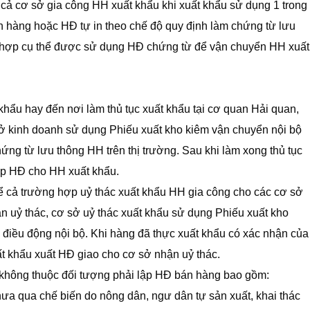
cả cơ sở gia công HH xuất khẩu khi xuất khẩu sử dụng 1 trong
án hàng hoặc HĐ tự in theo chế độ quy định làm chứng từ lưu
g hợp cụ thể được sử dụng HĐ chứng từ để vận chuyển HH xuất
ẩu hay đến nơi làm thủ tục xuất khẩu tại cơ quan Hải quan,
sở kinh doanh sử dụng Phiếu xuất kho kiêm vận chuyển nội bộ
ng từ lưu thông HH trên thị trường. Sau khi làm xong thủ tục
ập HĐ cho HH xuất khẩu.
ể cả trường hợp uỷ thác xuất khẩu HH gia công cho các cơ sở
ận uỷ thác, cơ sở uỷ thác xuất khẩu sử dụng Phiếu xuất kho
điều động nội bộ. Khi hàng đã thực xuất khẩu có xác nhận của
ất khẩu xuất HĐ giao cho cơ sở nhận uỷ thác.
không thuộc đối tượng phải lập HĐ bán hàng bao gồm:
hưa qua chế biến do nông dân, ngư dân tự sản xuất, khai thác