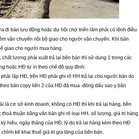
a đi bán lưu động hoặc dự hội chợ triển lãm phải có lệnh điều
iêm vận chuyển nội bộ giao cho người vận chuyển. Khi bán
để giao cho người mua hàng.
chất lượng phải xuất trả lại bên bán thì sử dụng 1 trong các
àng hoặc HĐ tự in theo chế độ quy định:
 phải lập HĐ, trên HĐ phải ghi rõ HH trả lại cho người bán do
theo bản copy liên 2 của HĐ đã mua -đóng dấu sao y bản
là cơ sở kinh doanh, không có HĐ thì khi trả lại hàng, bên
thoả thuận bằng văn bản ghi rõ loại HH, số lượng, giá trị hàng
, ký hiệu, ngày tháng của HĐ, lý do trả lại hàng kèm theo HĐ
chỉnh kê khai thuế giá trị gia tăng của bên bán.