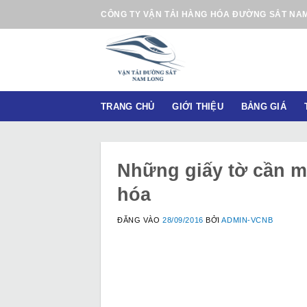
B
CÔNG TY VẬN TẢI HÀNG HÓA ĐƯỜNG SẮT NA
ỏ
q
u
a
n
TRANG CHỦ
GIỚI THIỆU
BẢNG GIÁ
ộ
i
d
u
Những giấy tờ cần m
n
hóa
g
ĐĂNG VÀO
28/09/2016
BỞI
ADMIN-VCNB