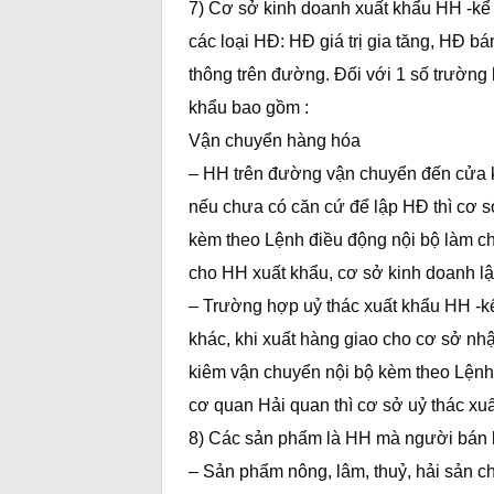
7) Cơ sở kinh doanh xuất khẩu HH -kể 
các loại HĐ: HĐ giá trị gia tăng, HĐ b
thông trên đường. Đối với 1 số trườn
khẩu bao gồm :
Vận chuyển hàng hóa
– HH trên đường vận chuyển đến cửa kh
nếu chưa có căn cứ để lập HĐ thì cơ 
kèm theo Lệnh điều động nội bộ làm chứ
cho HH xuất khẩu, cơ sở kinh doanh l
– Trường hợp uỷ thác xuất khẩu HH -k
khác, khi xuất hàng giao cho cơ sở nh
kiêm vận chuyển nội bộ kèm theo Lệnh 
cơ quan Hải quan thì cơ sở uỷ thác xu
8) Các sản phẩm là HH mà người bán 
– Sản phẩm nông, lâm, thuỷ, hải sản c