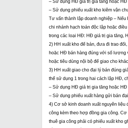
– Sử dụng HĐ giá trị gia tăng hoặc H
– Sử dụng phiếu xuất kho kiêm vận chu
Tư vấn thành lập doanh nghiệp – Nếu H
chi nhánh hạch toán độc lập hoặc điều
trong các loại HĐ: HĐ giá trị gia tăng
2) HH xuất kho để bán, đưa đi trao đổi, 
hoặc HĐ bán hàng đúng với số lượng và 
hoặc tiêu dùng nội bộ để giao cho khá
3) HH xuất giao cho đại lý bán đúng g
thể sử dụng 1 trong hai cách lập HĐ, 
– Sử dụng HĐ giá trị gia tăng hoặc H
– Sử dụng phiếu xuất hàng gửi bán đại
4) Cơ sở kinh doanh xuất nguyên liệu đ
công kèm theo hợp đồng gia công. Cơ 
thuê gia công phải có phiếu xuất kho gh