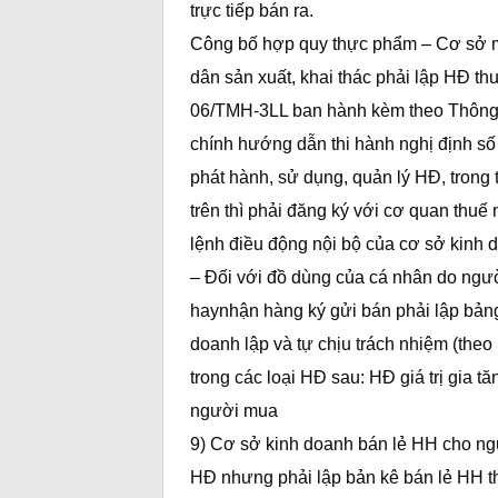
trực tiếp bán ra.
Công bố hợp quy thực phẩm – Cơ sở m
dân sản xuất, khai thác phải lập HĐ th
06/TMH-3LL ban hành kèm theo Thông 
chính hướng dẫn thi hành nghị định s
phát hành, sử dụng, quản lý HĐ, tron
trên thì phải đăng ký với cơ quan thuế
lệnh điều động nội bộ của cơ sở kinh 
– Đối với đồ dùng của cá nhân do ngườ
haynhận hàng ký gửi bán phải lập bản
doanh lập và tự chịu trách nhiệm (theo
trong các loại HĐ sau: HĐ giá trị gia 
người mua
9) Cơ sở kinh doanh bán lẻ HH cho ngư
HĐ nhưng phải lập bản kê bán lẻ HH th