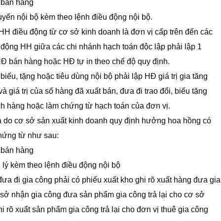
Đ bán hàng
yển nội bộ kèm theo lệnh điều động nội bộ.
H điều động từ cơ sở kinh doanh là đơn vị cấp trên đến các
 động HH giữa các chi nhánh hạch toán độc lập phải lập 1
, HĐ bán hàng hoặc HĐ tự in theo chế độ quy định.
biếu, tặng hoặc tiêu dùng nội bộ phải lập HĐ giá trị gia tăng
giá trị của số hàng đã xuất bán, đưa đi trao đổi, biếu tặng
ch hàng hoặc làm chứng từ hạch toán của đơn vị.
iá do cơ sở sản xuất kinh doanh quy định hưởng hoa hồng có
chứng từ như sau:
Đ bán hàng
 lý kèm theo lệnh điều động nội bộ
ưa đi gia công phải có phiếu xuất kho ghi rõ xuất hàng đưa gia
sở nhận gia công đưa sản phẩm gia công trả lại cho cơ sở
i rõ xuất sản phẩm gia công trả lại cho đơn vị thuê gia công