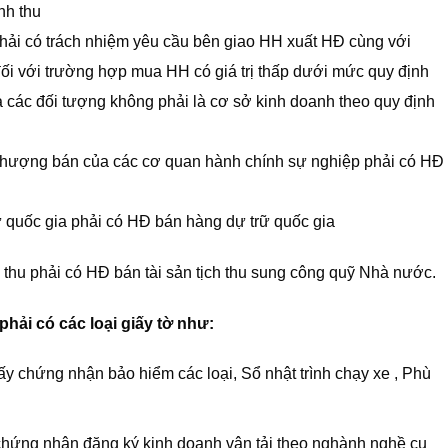
nh thu
ải có trách nhiệm yêu cầu bên giao HH xuất HĐ cùng với
đối với trường hợp mua HH có giá trị thấp dưới mức quy định
 các đối tượng không phải là cơ sở kinh doanh theo quy định
 nhượng bán của các cơ quan hành chính sự nghiệp phải có HĐ
 quốc gia phải có HĐ bán hàng dự trữ quốc gia
 thu phải có HĐ bán tài sản tịch thu sung công quỹ Nhà nước.
hải có các loại giấy tờ như:
iấy chứng nhận bảo hiểm các loại, Sổ nhật trình chạy xe , Phù
chứng nhận đăng ký kinh doanh vận tải theo nghành nghề cụ