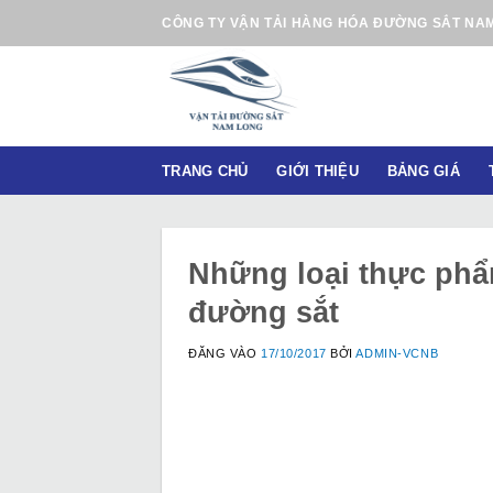
B
CÔNG TY VẬN TẢI HÀNG HÓA ĐƯỜNG SẮT NA
ỏ
q
u
a
n
TRANG CHỦ
GIỚI THIỆU
BẢNG GIÁ
ộ
i
d
u
Những loại thực ph
n
đường sắt
g
ĐĂNG VÀO
17/10/2017
BỞI
ADMIN-VCNB