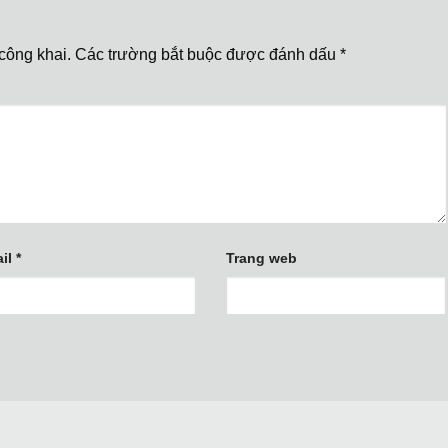
công khai.
Các trường bắt buộc được đánh dấu
*
il
*
Trang web