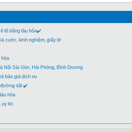
 ô tô bằng tầu hỏa✔️
á cước, kinh nghiệm, giấy tờ
 hỏa
à Nội Sài Gòn, Hải Phòng, Bình Dương
à báo giá dịch vụ
đường sắt ✔️
 tàu hỏa
uy tín