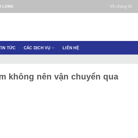
Về chúng tôi
M LONG
TIN TỨC
CÁC DỊCH VỤ
LIÊN HỆ
ẩm không nên vận chuyển qua