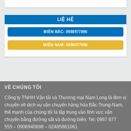
LIỆ HỆ
MIỀN BẮC: 0988977890
MIỀN NAM: 0988977890
VỀ CHÚNG TÔI
Công ty TNHH Vận tải và Thương mại Nam Long là đơn vị
chuyên về dịch vụ vận chuyển hàng hóa Bắc-Trung-Nam,
thế mạnh của chúng tôi là tập trung vào lĩnh vực vận
chuyển bằng đường sắt và đường biển: Tel:
0987 877
555
–
0906940698
– 02485861061