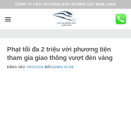
B
CÔNG TY VẬN TẢI HÀNG HÓA ĐƯỜNG SẮT NAM LONG
ỏ
q
u
a
n
ộ
Phạt tối đa 2 triệu với phương tiện
i
tham gia giao thông vượt đèn vàng
d
ĐĂNG VÀO
18/07/2016
BỞI
ADMIN-VCNB
u
n
g