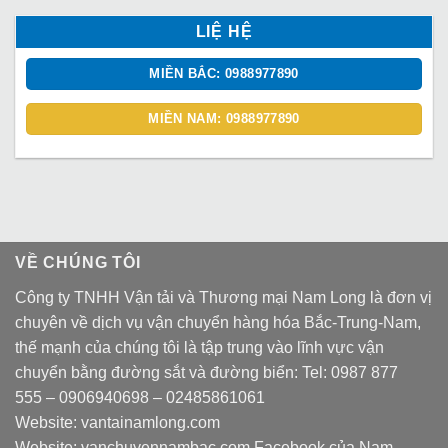
LIỆ HỆ
MIỀN BẮC: 0988977890
MIỀN NAM: 0988977890
VỀ CHÚNG TÔI
Công ty TNHH Vận tải và Thương mại Nam Long là đơn vị
chuyên về dịch vụ vận chuyển hàng hóa Bắc-Trung-Nam,
thế mạnh của chúng tôi là tập trung vào lĩnh vực vận
chuyển bằng đường sắt và đường biển: Tel:
0987 877
555
–
0906940698
– 02485861061
Website:
vantainamlong.com
Website:
vanchuyennambac.com
Facebook của Nam