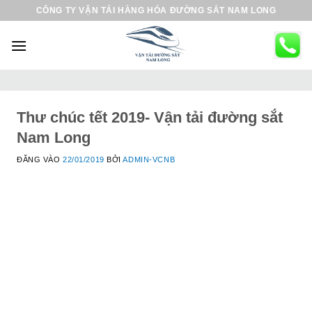
B
CÔNG TY VẬN TẢI HÀNG HÓA ĐƯỜNG SẮT NAM LONG
ỏ
q
u
a
n
ộ
Thư chúc tết 2019- Vận tải đường sắt
i
Nam Long
d
ĐĂNG VÀO
22/01/2019
BỞI
ADMIN-VCNB
u
n
g