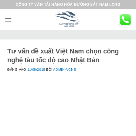
B
CÔNG TY VẬN TẢI HÀNG HÓA ĐƯỜNG SẮT NAM LONG
ỏ
q
u
a
n
ộ
Tư vấn đề xuất Việt Nam chọn công
i
nghệ tàu tốc độ cao Nhật Bản
d
ĐĂNG VÀO
11/09/2018
BỞI
ADMIN-VCNB
u
n
g