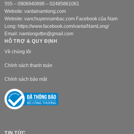
555
–
0906940698
– 02485861061
Website:
vantainamlong.com
Website:
vanchuyennambac.com
Facebook của Nam
Long:
https://www.facebook.com/vantaiNamLong/
Email:
namlongvtbn@gmail.com
HỖ TRỢ & QUY ĐỊNH
Về chúng tôi
Chính sách thanh toán
Chính sách bảo mật
TIN TỨC