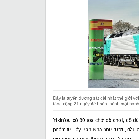
Đây là tuyến đường sắt dài nhất thế giới v
tổng cộng 21 ngày để hoàn thành một hành
Yixin’ou có 30 toa chở đồ chơi, đồ 
phẩm từ Tây Ban Nha như rượu, dầu oli
mở rộng sự giao thương của 2 nước.