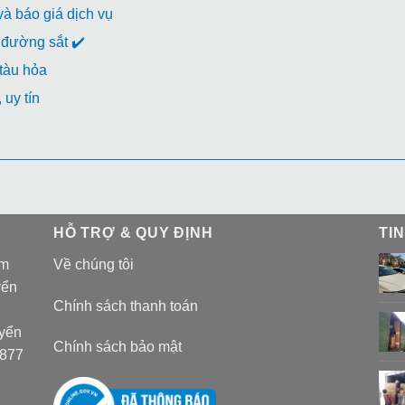
à báo giá dịch vụ
đường sắt ✔️
 tàu hỏa
uy tín
HỖ TRỢ & QUY ĐỊNH
TI
am
Về chúng tôi
yển
Chính sách thanh toán
uyển
Chính sách bảo mật
 877