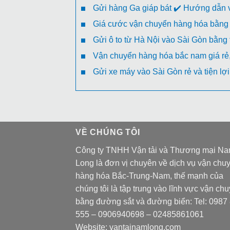
Gửi hàng Ga giáp bát ✔️ Hướng dẫn v
Giá cước vận chuyển hàng hóa bằng 
Gửi ô to từ Hà Nội vào Sài Gòn bằng
Vận chuyển hàng hóa bắc nam giá rẻ, 
Gửi xe máy vào Sài Gòn rẻ và tiện lợi
VỀ CHÚNG TÔI
Công ty TNHH Vận tải và Thương mại N
Long là đơn vị chuyên về dịch vụ vận chu
hàng hóa Bắc-Trung-Nam, thế mạnh của
chúng tôi là tập trung vào lĩnh vực vận ch
bằng đường sắt và đường biển: Tel:
0987
555
–
0906940698
– 02485861061
Website:
vantainamlong.com