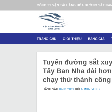
B
CÔNG TY VẬN TẢI HÀNG HÓA ĐƯỜNG SẮT NA
ỏ
q
u
a
n
TRANG CHỦ
GIỚI THIỆU
BẢNG GIÁ
ộ
i
d
u
Tuyến đường sắt xuyê
n
Tây Ban Nha dài hơn
g
chạy thử thành công
ĐĂNG VÀO
04/01/2019
BỞI
ADMIN-VCNB