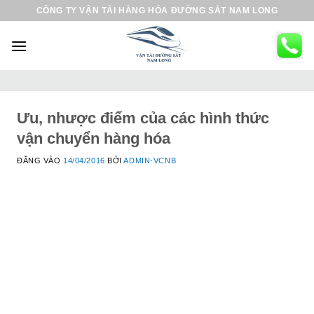
B
CÔNG TY VẬN TẢI HÀNG HÓA ĐƯỜNG SẮT NAM LONG
ỏ
q
u
a
n
ộ
Ưu, nhược điểm của các hình thức
i
vận chuyển hàng hóa
d
ĐĂNG VÀO
14/04/2016
BỞI
ADMIN-VCNB
u
n
g