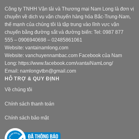
Công ty TNHH Vận tải và Thương mại Nam Long là đơn vị
chuyên về dịch vụ vận chuyển hàng hóa Bắc-Trung-Nam,
thế mạnh của chúng tôi là tập trung vào lĩnh vực vận
chuyển bằng đường sắt và đường biển: Tel:
0987 877
555
–
0906940698
– 02485861061
Website:
vantainamlong.com
Website:
vanchuyennambac.com
Facebook của Nam
Long:
https://www.facebook.com/vantaiNamLong/
Email:
namlongvtbn@gmail.com
HỖ TRỢ & QUY ĐỊNH
Về chúng tôi
Chính sách thanh toán
Chính sách bảo mật