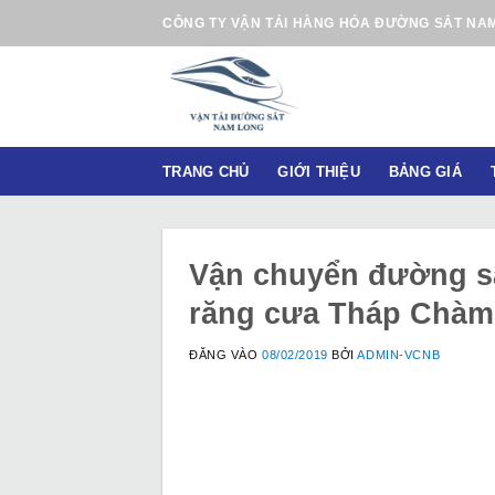
B
CÔNG TY VẬN TẢI HÀNG HÓA ĐƯỜNG SẮT NA
ỏ
q
u
a
n
TRANG CHỦ
GIỚI THIỆU
BẢNG GIÁ
ộ
i
d
u
Vận chuyển đường sắ
n
răng cưa Tháp Chàm 
g
ĐĂNG VÀO
08/02/2019
BỞI
ADMIN-VCNB