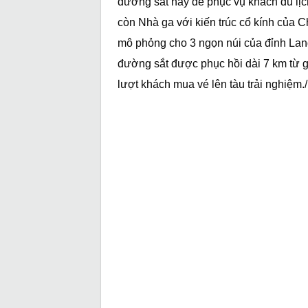
đường sắt này để phục vụ khách du lị
còn Nhà ga với kiến trúc cổ kính của 
mô phỏng cho 3 ngọn núi của đỉnh La
đường sắt được phục hồi dài 7 km từ ga
lượt khách mua vé lên tàu trải nghiệm./