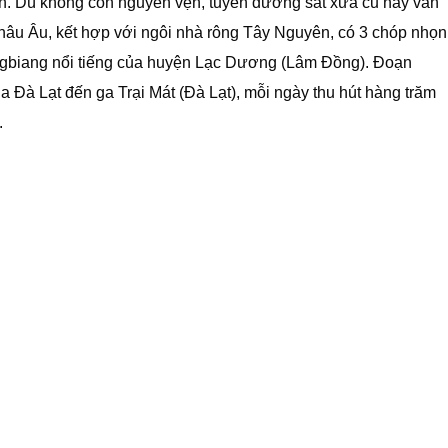
ch. Dù không còn nguyên vẹn, tuyến đường sắt xưa cũ này vẫn
Châu Âu, kết hợp với ngôi nhà rông Tây Nguyên, có 3 chóp nhọn
ngbiang nổi tiếng của huyện Lạc Dương (Lâm Đồng). Đoạn
 Đà Lạt đến ga Trại Mát (Đà Lạt), mỗi ngày thu hút hàng trăm
.