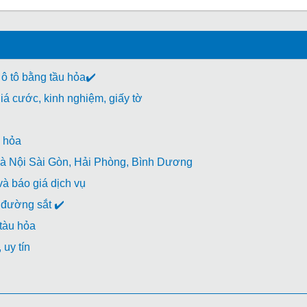
 ô tô bằng tầu hỏa✔️
á cước, kinh nghiệm, giấy tờ
 hỏa
à Nội Sài Gòn, Hải Phòng, Bình Dương
à báo giá dịch vụ
đường sắt ✔️
 tàu hỏa
uy tín