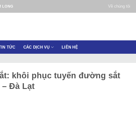
Về chúng tôi
M LONG
TIN TỨC
CÁC DỊCH VỤ
LIÊN HỆ
t: khôi phục tuyến đường sắt
– Đà Lạt