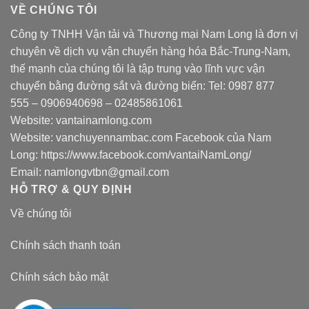
VỀ CHÚNG TÔI
Công ty TNHH Vận tải và Thương mại Nam Long là đơn vị
chuyên về dịch vụ vận chuyển hàng hóa Bắc-Trung-Nam,
thế mạnh của chúng tôi là tập trung vào lĩnh vực vận
chuyển bằng đường sắt và đường biển: Tel:
0987 877
555
–
0906940698
– 02485861061
Website:
vantainamlong.com
Website:
vanchuyennambac.com
Facebook của Nam
Long:
https://www.facebook.com/vantaiNamLong/
Email:
namlongvtbn@gmail.com
HỖ TRỢ & QUY ĐỊNH
Về chúng tôi
Chính sách thanh toán
Chính sách bảo mật