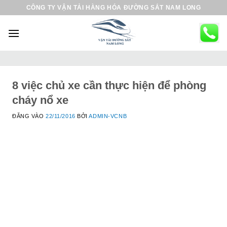
B
CÔNG TY VẬN TẢI HÀNG HÓA ĐƯỜNG SẮT NAM LONG
ỏ
q
u
a
n
ộ
8 việc chủ xe cần thực hiện để phòng
i
cháy nổ xe
d
ĐĂNG VÀO
22/11/2016
BỞI
ADMIN-VCNB
u
n
g