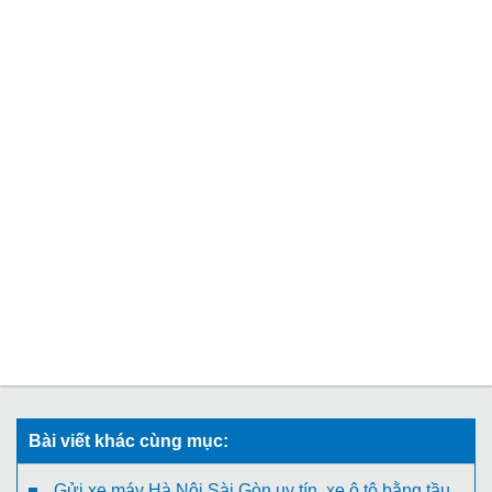
Bài viết khác cùng mục:
Gửi xe máy Hà Nội Sài Gòn uy tín, xe ô tô bằng tầu