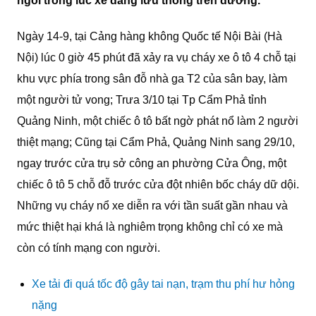
ngồi trong lúc xe đang lưu thông trên đường.
Ngày 14-9, tại Cảng hàng không Quốc tế Nội Bài (Hà
Nội) lúc 0 giờ 45 phút đã xảy ra vụ cháy xe ô tô 4 chỗ tại
khu vực phía trong sân đỗ nhà ga T2 của sân bay, làm
một người tử vong; Trưa 3/10 tại Tp Cẩm Phả tỉnh
Quảng Ninh, một chiếc ô tô bất ngờ phát nổ làm 2 người
thiệt mạng; Cũng tại Cẩm Phả, Quảng Ninh sang 29/10,
ngay trước cửa trụ sở công an phường Cửa Ông, một
chiếc ô tô 5 chỗ đỗ trước cửa đột nhiên bốc cháy dữ dội.
Những vụ cháy nổ xe diễn ra với tần suất gần nhau và
mức thiệt hại khá là nghiêm trọng không chỉ có xe mà
còn có tính mạng con người.
Xe tải đi quá tốc độ gây tai nạn, trạm thu phí hư hỏng
nặng