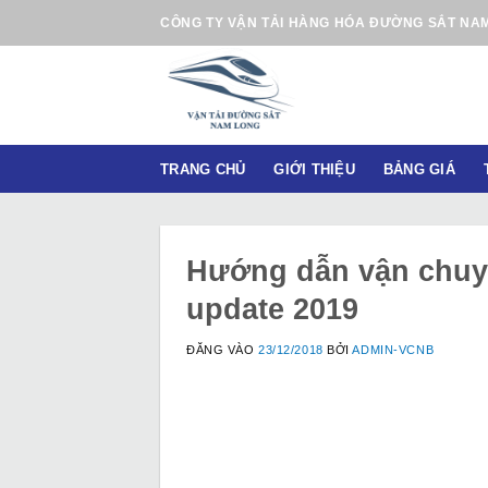
B
CÔNG TY VẬN TẢI HÀNG HÓA ĐƯỜNG SẮT NA
ỏ
q
u
a
n
TRANG CHỦ
GIỚI THIỆU
BẢNG GIÁ
ộ
i
d
u
Hướng dẫn vận chuy
n
update 2019
g
ĐĂNG VÀO
23/12/2018
BỞI
ADMIN-VCNB