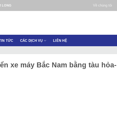
Về chúng tôi
M LONG
TIN TỨC
CÁC DỊCH VỤ
LIÊN HỆ
ển xe máy Bắc Nam bằng tàu hỏa-