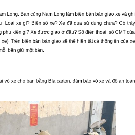
am Long. Bạn cùng Nam Long làm biên bản bàn giao xe và ghi
như: Loại xe gì? Biển số xe? Xe đã qua sử dụng chưa? Có trày
phụ kiện gì? Xe được giao ở đâu? Số điện thoại, số CMT của
e). Trên biên bản bàn giao sẽ thể hiện tất cả thông tin của xe
mỗi bên giữ một bản.
ại vỏ xe cho bạn bằng Bìa carton, đảm bảo vỏ xe và độ an toàn