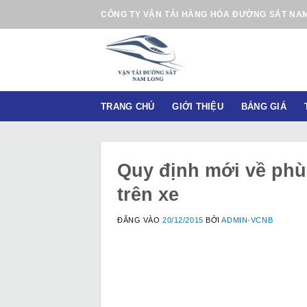
B
CÔNG TY VẬN TẢI HÀNG HÓA ĐƯỜNG SẮT NA
ỏ
q
u
a
n
TRANG CHỦ
GIỚI THIỆU
BẢNG GIÁ
ộ
i
d
u
Quy định mới về phù 
n
trên xe
g
ĐĂNG VÀO
20/12/2015
BỞI
ADMIN-VCNB