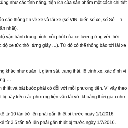
 cũng như các tính năng, tiện ích của sản phẩm một cách chi tiết
 cáo thông tin về xe và lái xe (số VIN, biển số xe, số Sê – ri
ần nhất).
 độ vận hành trung bình mỗi phút của xe tương ứng với thời
c độ xe tức thời từng giây …). Từ đó có thể thông báo tới lái xe
g khác như quản lí, giám sát, trạng thái, lộ trình xe, xác định vị
động….
 thiết và bắt buộc phải có đỗi với mỗi phương tiện. Vì vậy theo
t bị này trên các phương tiện vận tải với khoảng thời gian như
 kế từ 10 tấn trở lên phải gắn thiết bị trước ngày 1/1/2016.
kế từ 3.5 tấn trở lên phải gắn thiết bị trước ngày 1/7/2016.