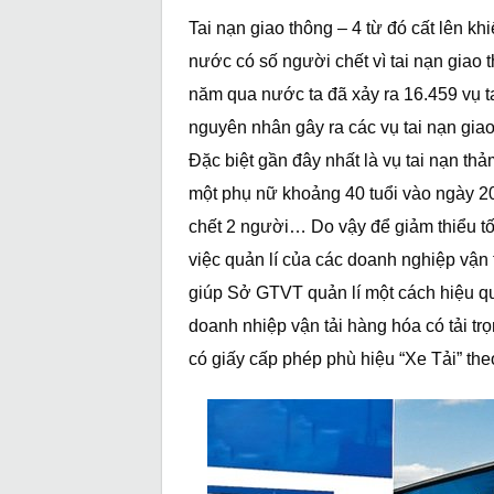
Tai nạn giao thông – 4 từ đó cất lên kh
nước có số người chết vì tai nạn giao t
năm qua nước ta đã xảy ra 16.459 vụ t
nguyên nhân gây ra các vụ tai nạn giao
Đặc biệt gần đây nhất là vụ tai nạn th
một phụ nữ khoảng 40 tuổi vào ngày 20
chết 2 người… Do vậy để giảm thiểu tối
việc quản lí của các doanh nghiệp vận tả
giúp Sở GTVT quản lí một cách hiệu 
doanh nhiệp vận tải hàng hóa có tải trọn
có giấy cấp phép phù hiệu “Xe Tải” theo