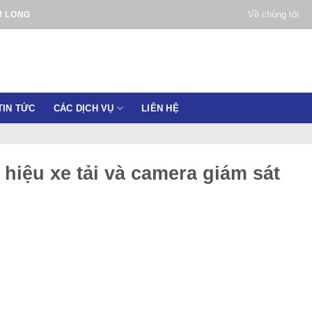
Về chúng tôi
M LONG
TIN TỨC
CÁC DỊCH VỤ
LIÊN HỆ
hiệu xe tải và camera giám sát