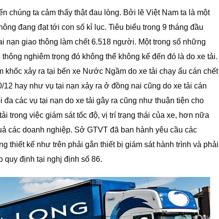
iến chúng ta cảm thấy thật đau lòng. Bởi lẽ Việt Nam ta là một
hông đang đạt tới con số kỉ lục. Tiêu biểu trong 9 tháng đầu
ai nạn giao thông làm chết 6.518 người. Một trong số những
 thông nghiêm trọng đó không thể không kể đến đó là do xe tải.
ảm khốc xảy ra tại bến xe Nước Ngầm do xe tải chạy ẩu cán chết
/12 hay như vụ tại nạn xảy ra ở đồng nai cũng do xe tải cán
 đa các vụ tại nạn do xe tải gây ra cũng như thuận tiện cho
i trong việc giám sát tốc độ, vị trí trạng thái của xe, hơn nữa
quả các doanh nghiệp. Sở GTVT đã ban hành yêu cầu các
g thiết kế như trên phải gắn thiết bị giám sát hành trình và phải
 quy định tại nghj định số 86.