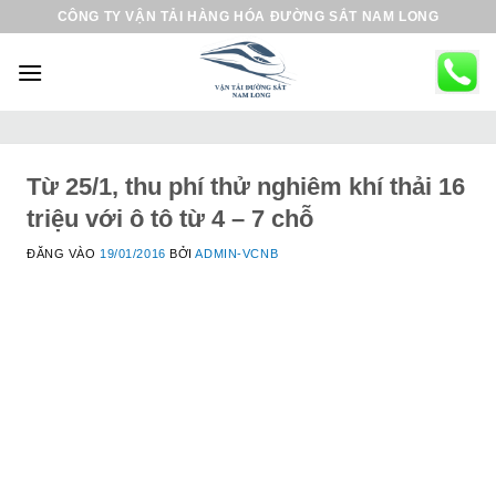
B
CÔNG TY VẬN TẢI HÀNG HÓA ĐƯỜNG SẮT NAM LONG
ỏ
q
u
a
n
ộ
Từ 25/1, thu phí thử nghiêm khí thải 16
i
triệu với ô tô từ 4 – 7 chỗ
d
ĐĂNG VÀO
19/01/2016
BỞI
ADMIN-VCNB
u
n
g