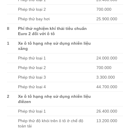
Phép thử loại 2
700.000
Phép thử bay hơi
25.900.000
II
Phí thử nghiệm khí thải tiêu chuẩn
Euro 2 đối với ô tô
1
Xe ô tô h
ạ
ng nh
ẹ
sử d
ụ
ng nhiên li
ệ
u
xăng
Phép thử loại 1
24.000.000
Phép thử loại 2
700.000
Phép thử loại 3
3.300.000
Phép thử loại 4
44.700.000
2
Xe ô tô h
ạ
ng nh
ẹ
sử d
ụ
ng nhiên li
ệ
u
điêzen
Phép thử loại 1
26.400.000
Phép thử độ khói trên ô tô ở chế độ
13.200.000
toàn tải