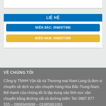
LIỆ HỆ
MIỀN BẮC: 0988977890
MIỀN NAM: 0988977890
VỀ CHÚNG TÔI
Công ty TNHH Vận tải và Thương mại Nam Long là đơn vị
chuyên về dịch vụ vận chuyển hàng hóa Bắc-Trung-Nam,
thế mạnh của chúng tôi là tập trung vào lĩnh vực vận
chuyển bằng đường sắt và đường biển: Tel:
0987 877
555
–
0906940698
– 02485861061