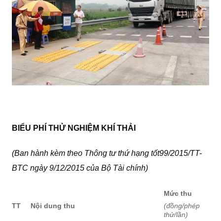
BIỂU PHÍ THỬ NGHIỆM KHÍ THẢI
(Ban hành kèm theo Thông tư thứ hạng tốt99/2015/TT-
BTC ngày 9/12/2015 của Bộ Tài chính)
M
ứ
c thu
TT
Nội dung thu
(đồng/phép
thử/lần)