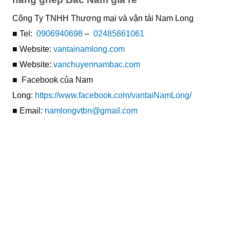
Công Ty TNHH Thương mại và vận tải Nam Long
■ Tel:
0906940698
–
02485861061
■ Website:
vantainamlong.com
■ Website:
vanchuyennambac.com
■ Facebook của Nam
Long:
https://www.facebook.com/vantaiNamLong/
■ Email:
namlongvtbn@gmail.com