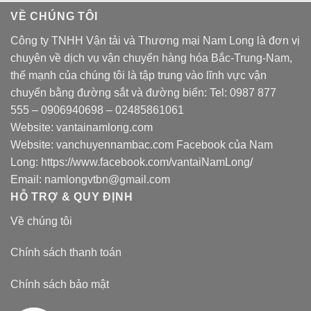
VỀ CHÚNG TÔI
Công ty TNHH Vận tải và Thương mại Nam Long là đơn vị
chuyên về dịch vụ vận chuyển hàng hóa Bắc-Trung-Nam,
thế mạnh của chúng tôi là tập trung vào lĩnh vực vận
chuyển bằng đường sắt và đường biển: Tel:
0987 877
555
–
0906940698
– 02485861061
Website:
vantainamlong.com
Website:
vanchuyennambac.com
Facebook của Nam
Long:
https://www.facebook.com/vantaiNamLong/
Email:
namlongvtbn@gmail.com
HỖ TRỢ & QUY ĐỊNH
Về chúng tôi
Chính sách thanh toán
Chính sách bảo mật