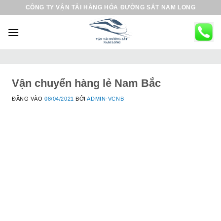
B
CÔNG TY VẬN TẢI HÀNG HÓA ĐƯỜNG SẮT NAM LONG
ỏ
q
u
a
n
ộ
Vận chuyển hàng lẻ Nam Bắc
i
ĐĂNG VÀO
08/04/2021
BỞI
ADMIN-VCNB
d
u
n
g