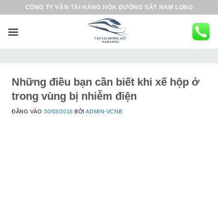
B
CÔNG TY VẬN TẢI HÀNG HÓA ĐƯỜNG SẮT NAM LONG
ỏ
q
u
a
n
ộ
Những điều bạn cần biết khi xế hộp ở
i
trong vùng bị nhiễm điện
d
ĐĂNG VÀO
30/03/2016
BỞI
ADMIN-VCNB
u
n
g