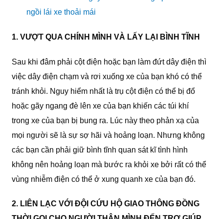
ngồi lái xe thoải mái
1. VƯỢT QUA CHÍNH MÌNH VÀ LẤY LẠI BÌNH TĨNH
Sau khi đâm phải cột điện hoặc bạn làm đứt dây điện thì
việc dây điện chạm và rơi xuống xe của bạn khó có thể
tránh khỏi. Nguy hiểm nhất là trụ cột điện có thể bị đổ
hoặc gãy ngang đè lên xe của bạn khiến các túi khí
trong xe của bạn bị bung ra. Lúc này theo phản xạ của
mọi người sẽ là sự sợ hãi và hoảng loạn. Nhưng không
các bạn cần phải giữ bình tĩnh quan sát kĩ tình hình
không nên hoảng loạn mà bước ra khỏi xe bởi rất có thể
vùng nhiễm điện có thể ở xung quanh xe của bạn đó.
2. LIÊN LẠC VỚI ĐỘI CỨU HỘ GIAO THÔNG ĐỒNG
THỜI GỌI CHO NGƯỜI THÂN MÌNH ĐẾN TRỢ GIÚP