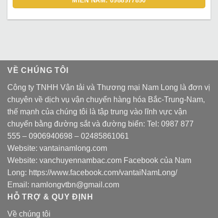
MIỀN NAM: 0988977890
VỀ CHÚNG TÔI
Công ty TNHH Vận tải và Thương mại Nam Long là đơn vị
chuyên về dịch vụ vận chuyển hàng hóa Bắc-Trung-Nam,
thế mạnh của chúng tôi là tập trung vào lĩnh vực vận
chuyển bằng đường sắt và đường biển: Tel:
0987 877
555
–
0906940698
– 02485861061
Website:
vantainamlong.com
Website:
vanchuyennambac.com
Facebook của Nam
Long:
https://www.facebook.com/vantaiNamLong/
Email:
namlongvtbn@gmail.com
HỖ TRỢ & QUY ĐỊNH
Về chúng tôi