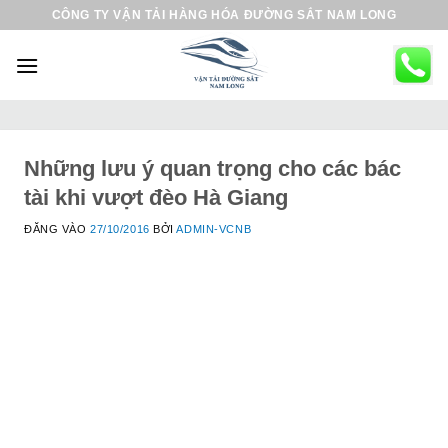
B
CÔNG TY VẬN TẢI HÀNG HÓA ĐƯỜNG SẮT NAM LONG
ỏ
q
u
a
n
ộ
Những lưu ý quan trọng cho các bác
i
tài khi vượt đèo Hà Giang
d
ĐĂNG VÀO
27/10/2016
BỞI
ADMIN-VCNB
u
n
g