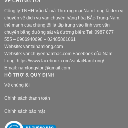
VỀ CHÚNG TÔI
Công ty TNHH Vận tải và Thương mại Nam Long là đơn vị
chuyên về dịch vụ vận chuyển hàng hóa Bắc-Trung-Nam,
thế mạnh của chúng tôi là tập trung vào lĩnh vực vận
chuyển bằng đường sắt và đường biển: Tel:
0987 877
555
–
0906940698
– 02485861061
Website:
vantainamlong.com
Website:
vanchuyennambac.com
Facebook của Nam
Long:
https://www.facebook.com/vantaiNamLong/
Email:
namlongvtbn@gmail.com
HỖ TRỢ & QUY ĐỊNH
Về chúng tôi
Chính sách thanh toán
Chính sách bảo mật