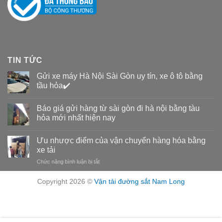
TIN TỨC
Gửi xe máy Hà Nội Sài Gòn uy tín, xe ô tô bằng
tầu hỏa✔️
Báo giá gửi hàng từ sài gòn đi hà nội bằng tàu
hỏa mới nhất hiện nay
Ưu nhược điểm của vận chuyển hàng hóa bằng
xe tải
Chức năng bình luận bị tắt
ở
Ưu
nhược
Copyright 2026 ©
Vận tải đường sắt Nam Long
điểm
của
vận
chuyển
hàng